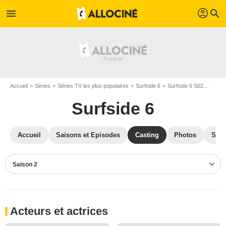
profil
menu
search
Accueil
Séries
Séries TV les plus populaires
Surfside 6
Surfside 6 S02
Casti
Surfside 6
Accueil
Saisons et Episodes
Casting
Photos
Séri
Saison 2
Acteurs et actrices