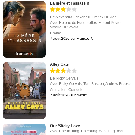
La mère et l'assassin
De
Alexandra Echkenazi
,
Franck Ollivier
Avec
Hélène de Fougerolles
,
Florent Peyre
,
Vittoria Di Savoia
Drame
7 août 2026 sur France.TV
Alley Cats
De
Ricky Gervais
Avec
Ricky Gervais
,
Tom Basden
,
Andrew Brooke
Animation
,
Comédie
7 août 2026 sur Netflix
Our Sticky Love
Avec
Hae-in Jung
,
Ha Young
,
Seo Jung-Yeon