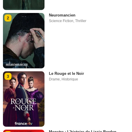
Neuromancien
2
Science Fiction
,
Thriller
Le Rouge et le Noir
3
Drame
,
Historique
Monstre : L'histoire de Lizzie Borden