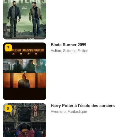
Blade Runner 2099
7
Action
,
Science Fiction
Harry Potter à l'école des sorciers
8
Aventure
,
Fantastique