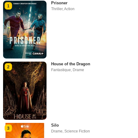
Prisoner
1
Thriller
,
Action
House of the Dragon
2
Fantastique
,
Drame
Silo
3
Drame
,
Science Fiction