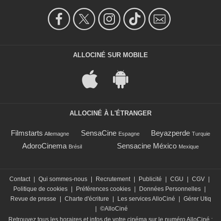
ALLOCINÉ SUR MOBILE
ALLOCINÉ À L'ÉTRANGER
Filmstarts
SensaCine
Beyazperde
Allemagne
Espagne
Turquie
AdoroCinema
Sensacine México
Brésil
Mexique
Contact
|
Qui sommes-nous
|
Recrutement
|
Publicité
|
CGU
|
CGV
|
Politique de cookies
|
Préférences cookies
|
Données Personnelles
|
Revue de presse
|
Charte d'écriture
|
Les services AlloCiné
|
Gérer Utiq
|
©AlloCiné
Retrouvez tous les horaires et infos de votre cinéma sur le numéro AlloCiné :