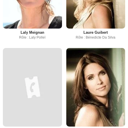
Laly Meignan
Laure Guibert
Rôle : Laly Polleï
Rôle : Bénedicte Da Silva