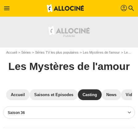
profil
menu
search
Accueil
Séries
Séries TV les plus populaires
Les Mystères de l'amour
Les Mystères de l'amour S36
Les Mystères de l'amour
Accueil
Saisons et Episodes
Casting
News
Vidéo
Saison 36