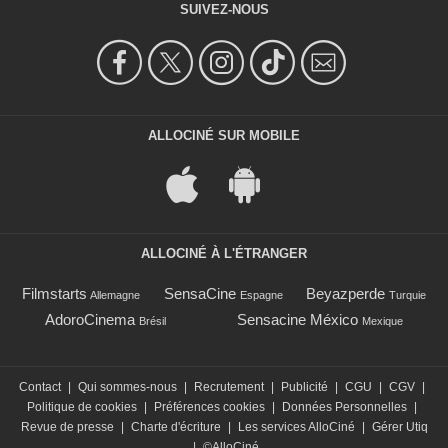
SUIVEZ-NOUS
ALLOCINÉ SUR MOBILE
ALLOCINÉ À L'ÉTRANGER
Filmstarts
SensaCine
Beyazperde
Allemagne
Espagne
Turquie
AdoroCinema
Sensacine México
Brésil
Mexique
Contact
|
Qui sommes-nous
|
Recrutement
|
Publicité
|
CGU
|
CGV
|
Politique de cookies
|
Préférences cookies
|
Données Personnelles
|
Revue de presse
|
Charte d'écriture
|
Les services AlloCiné
|
Gérer Utiq
|
©AlloCiné