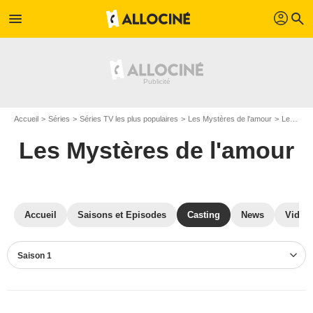
profil
menu
search
Accueil
Séries
Séries TV les plus populaires
Les Mystères de l'amour
Les Mystères de l'amour S01
Les Mystères de l'amour
Accueil
Saisons et Episodes
Casting
News
Vidéo
Saison 1