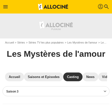
profil
menu
search
Accueil
Séries
Séries TV les plus populaires
Les Mystères de l'amour
Les Mystères de l'amour S03
Les Mystères de l'amour
Accueil
Saisons et Episodes
Casting
News
Vidéo
Saison 3