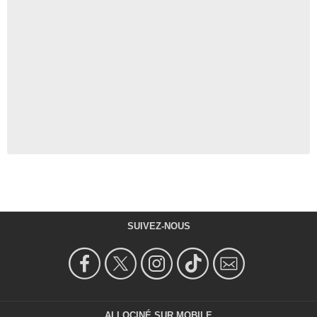
SUIVEZ-NOUS
ALLOCINÉ SUR MOBILE