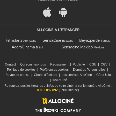
ALLOCINÉ À L'ÉTRANGER
Filmstarts
SensaCine
Beyazperde
Allemagne
Espagne
Turquie
AdoroCinema
Sensacine México
Brésil
Mexique
Contact
|
Qui sommes-nous
|
Recrutement
|
Publicité
|
CGU
|
CGV
|
Politique de cookies
|
Préférences cookies
|
Données Personnelles
|
Revue de presse
|
Charte d'écriture
|
Les services AlloCiné
|
Gérer Utiq
|
©AlloCiné
Retrouvez tous les horaires et infos de votre cinéma sur le numéro AlloCiné :
0 892 892 892
(0,90€/minute)