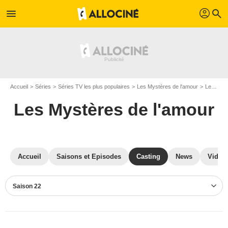
profil
menu
search
Accueil
Séries
Séries TV les plus populaires
Les Mystères de l'amour
Les Mystères de l'amour S22
Les Mystères de l'amour
Accueil
Saisons et Episodes
Casting
News
Vidéo
Saison 22