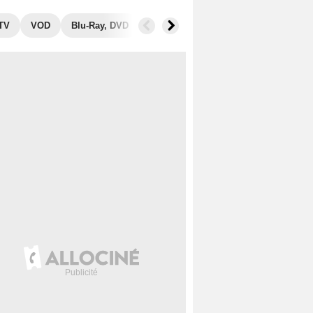
 TV
VOD
Blu-Ray, DVD
Photos
Séries similaires