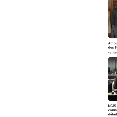
Amour
des F
vendr
NCIS 
conna
détai