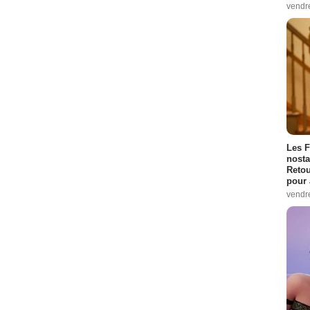
vendr
Les F
nosta
Retou
pour 
vendr