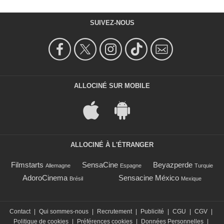
SUIVEZ-NOUS
ALLOCINÉ SUR MOBILE
ALLOCINÉ À L'ÉTRANGER
Filmstarts
SensaCine
Beyazperde
Allemagne
Espagne
Turquie
AdoroCinema
Sensacine México
Brésil
Mexique
Contact
|
Qui sommes-nous
|
Recrutement
|
Publicité
|
CGU
|
CGV
|
Politique de cookies
|
Préférences cookies
|
Données Personnelles
|