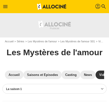
profil
menu
search
Accueil
Séries
Les Mystères de l'amour
Les Mystères de l'amour S01
Vidéos Les Mystères de l'amour
Les Mystères de l'amour
Accueil
Saisons et Episodes
Casting
News
Vidéo
La saison 1