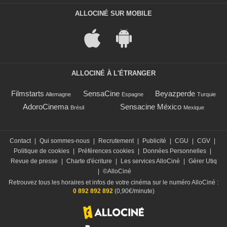
ALLOCINÉ SUR MOBILE
ALLOCINÉ À L'ÉTRANGER
Filmstarts
SensaCine
Beyazperde
Allemagne
Espagne
Turquie
AdoroCinema
Sensacine México
Brésil
Mexique
Contact
|
Qui sommes-nous
|
Recrutement
|
Publicité
|
CGU
|
CGV
|
Politique de cookies
|
Préférences cookies
|
Données Personnelles
|
Revue de presse
|
Charte d'écriture
|
Les services AlloCiné
|
Gérer Utiq
|
©AlloCiné
Retrouvez tous les horaires et infos de votre cinéma sur le numéro AlloCiné :
0 892 892 892
(0,90€/minute)