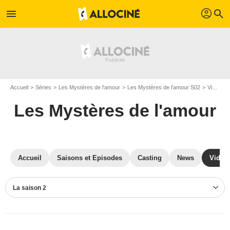
profil
menu
search
Accueil
Séries
Les Mystères de l'amour
Les Mystères de l'amour S02
Vidéos Les Mystères de l'amour
Les Mystères de l'amour
Accueil
Saisons et Episodes
Casting
News
Vidéo
La saison 2