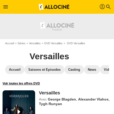
profil
menu
search
Accueil
Séries
Versailles
DVD Versailles
DVD Versailles
Versailles
Accueil
Saisons et Episodes
Casting
News
Vidéo
Voir toutes les offres DVD
Versailles
Avec
George Blagden
,
Alexander Vlahos
,
Tygh Runyan