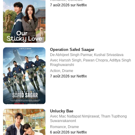
7 août 2026 sur Netflix
Operation Safed Saagar
De
Abhijeet Singh Parmar
,
Kushal Srivastava
Avec
Harssh Singh
,
Pawan Chopra
,
Adittya Singh
Rraghuwanshi
Action
,
Drame
7 août 2026 sur Netflix
Unlucky Bae
Avec
Mac Nattapat Nimjirawat
,
Tham Tupthong
Suwanrakanont
Romance
,
Drame
6 août 2026 sur Netflix