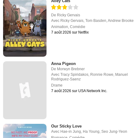
Alley Cats
De
Ricky Gervais
Avec
Ricky Gervais
,
Tom Basden
,
Andrew Brooke
Animation
,
Comédie
7 août 2026 sur Netflix
Anna Pigeon
De
Morwyn Brebner
Avec
Tracy Spiridakos
,
Ronnie Rowe
,
Manuel
Rodriguez-Saenz
Drame
7 août 2026 sur USA Network Inc.
Our Sticky Love
Avec
Hae-in Jung
,
Ha Young
,
Seo Jung-Yeon
Romance
,
Comédie