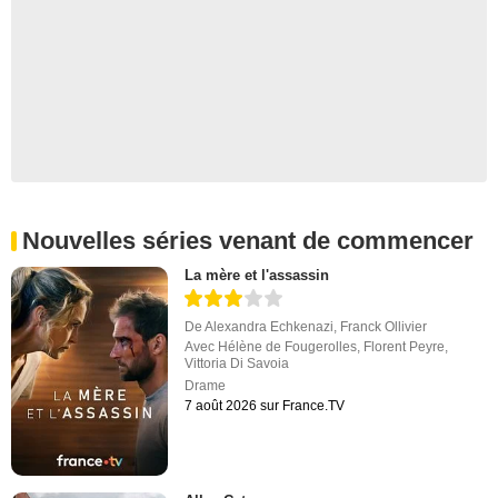
Nouvelles séries venant de commencer
La mère et l'assassin
De
Alexandra Echkenazi
,
Franck Ollivier
Avec
Hélène de Fougerolles
,
Florent Peyre
,
Vittoria Di Savoia
Drame
7 août 2026 sur France.TV