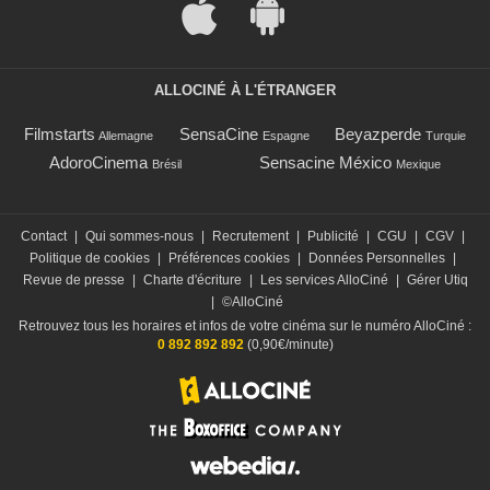
ALLOCINÉ À L'ÉTRANGER
Filmstarts
SensaCine
Beyazperde
Allemagne
Espagne
Turquie
AdoroCinema
Sensacine México
Brésil
Mexique
Contact
|
Qui sommes-nous
|
Recrutement
|
Publicité
|
CGU
|
CGV
|
Politique de cookies
|
Préférences cookies
|
Données Personnelles
|
Revue de presse
|
Charte d'écriture
|
Les services AlloCiné
|
Gérer Utiq
|
©AlloCiné
Retrouvez tous les horaires et infos de votre cinéma sur le numéro AlloCiné :
0 892 892 892
(0,90€/minute)