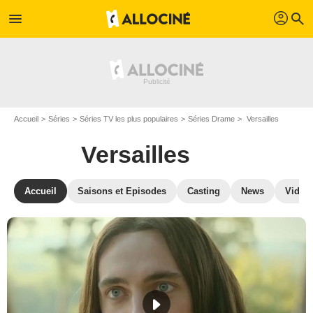
profil
menu
search
Accueil
Séries
Séries TV les plus populaires
Séries Drame
Versailles
Versailles
Accueil
Saisons et Episodes
Casting
News
Vidéo