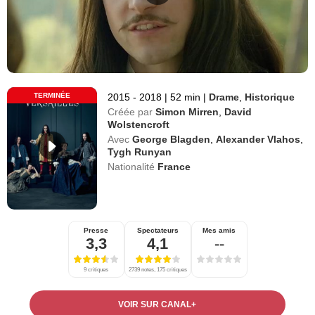
TERMINÉE
2015 - 2018
|
52 min
|
Drame
,
Historique
Créée par
Simon Mirren
,
David
Wolstencroft
Avec
George Blagden
,
Alexander Vlahos
,
Tygh Runyan
Nationalité
France
Presse
Spectateurs
Mes amis
3,3
4,1
--
9 critiques
2739 notes, 175 critiques
VOIR SUR CANAL+