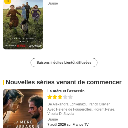
4
Drame
Saisons inédites bientôt diffusées
Nouvelles séries venant de commencer
La mère et l'assassin
De
Alexandra Echkenazi
,
Franck Ollivier
Avec
Hélène de Fougerolles
,
Florent Peyre
,
Vittoria Di Savoia
Drame
7 août 2026 sur France.TV