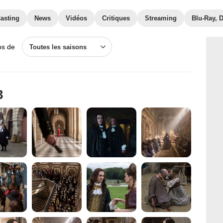
asting
News
Vidéos
Critiques
Streaming
Blu-Ray, 
os de
Toutes les saisons
3