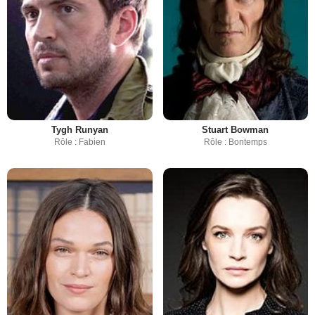
Tygh Runyan
Stuart Bowman
Rôle : Fabien
Rôle : Bontemps