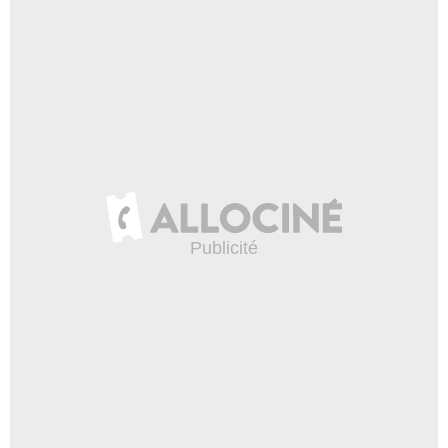
Michèle Clément
Noble Catholique à la Cour du Roi
- 1 Episode :
7
Ken Bones
Cardinal Leto
- 1 Episode :
3
Gabrielle Lazure
Mère supérieure
- 1 Episode :
4
Paul Bandey
De Blaye
- 1 Episode :
3
Blaise Pettebone
Mousquetaire Hughes
- 1 Episode :
4
Nicholas Mead
Augustin
- 1 Episode :
4
Zachary Fall
Jeune prêtre
- 1 Episode :
3
Michèle Clément