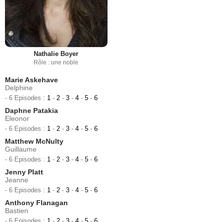
Nathalie Boyer
Rôle : une noble
Marie Askehave
Delphine
- 6 Episodes :
1
-
2
-
3
-
4
-
5
-
6
Daphne Patakia
Eleonor
- 6 Episodes :
1
-
2
-
3
-
4
-
5
-
6
Matthew McNulty
Guillaume
- 6 Episodes :
1
-
2
-
3
-
4
-
5
-
6
Jenny Platt
Jeanne
- 6 Episodes :
1
-
2
-
3
-
4
-
5
-
6
Anthony Flanagan
Bastien
- 6 Episodes :
1
-
2
-
3
-
4
-
5
-
6