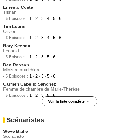
Ernesto Costa
Tristan
- 6 Episodes :
1
-
2
-
3
-
4
-
5
-
6
Tim Loane
Olivier
- 6 Episodes :
1
-
2
-
3
-
4
-
5
-
6
Rory Keenan
Leopold
- 5 Episodes :
1
-
2
-
3
-
5
-
6
Dan Rosson
Ministre autrichien
- 5 Episodes :
1
-
2
-
3
-
5
-
6
Carmen Cabello Sanchez
Femme de chambre de Marie-Thérèse
- 5 Episodes :
1
-
2
-
3
-
5
-
6
Voir la liste complète
Victoire Dauxerre
Adèle de Vasseur
Scénaristes
- 4 Episodes :
1
-
2
-
5
-
6
Maximilien Seweryn
Steve Bailie
Gardien de prison
Scénariste
- 4 Episodes :
1
-
2
-
5
-
6