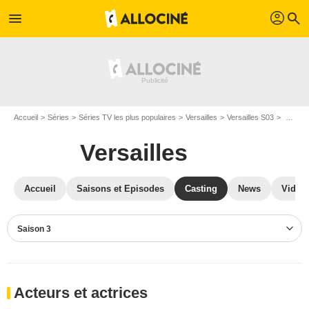
profil
menu
search
Accueil
Séries
Séries TV les plus populaires
Versailles
Versailles S03
Casting Versailles S03
Versailles
Accueil
Saisons et Episodes
Casting
News
Vidéo
Saison 3
Acteurs et actrices