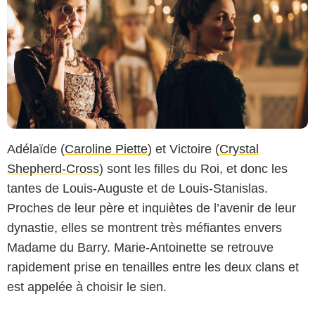
Adélaïde (
Caroline Piette
) et Victoire (
Crystal
Shepherd-Cross
) sont les filles du Roi, et donc les
tantes de Louis-Auguste et de Louis-Stanislas.
Proches de leur père et inquiètes de l’avenir de leur
Copyright Caroline Dubois - Capa Drama / Banijay Studios France / Les Gens
/ Canal+
dynastie, elles se montrent très méfiantes envers
Madame du Barry. Marie-Antoinette se retrouve
rapidement prise en tenailles entre les deux clans et
est appelée à choisir le sien.