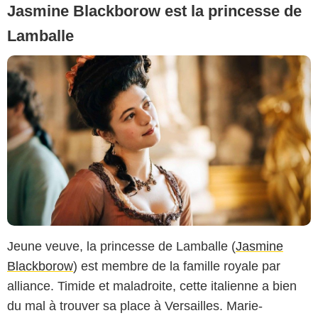
Jasmine Blackborow est la princesse de
Lamballe
Copyright Caroline Dubois - Capa Drama / Banijay Studios France / Les Gens
Jeune veuve, la princesse de Lamballe (
Jasmine
/ Canal+
Blackborow
) est membre de la famille royale par
alliance. Timide et maladroite, cette italienne a bien
du mal à trouver sa place à Versailles. Marie-