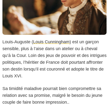
Louis-Auguste (
Louis Cunningham
) est un garçon
sensible, plus à l’aise dans un atelier ou à cheval
qu’à la Cour. Loin des jeux de pouvoir et des intrigues
politiques, l’héritier de France doit pourtant affronter
Copyright Caroline Dubois - Capa Drama / Banijay Studios France / Les Gens
son destin lorsqu’il est couronné et adopte le titre de
/ Canal+
Louis XVI.
Sa timidité maladive pourrait bien compromettre sa
relation avec sa promise, malgré le besoin du jeune
couple de faire bonne impression..