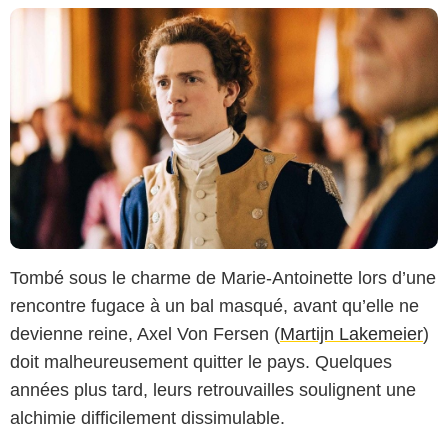
Copyright Caroline Dubois - Capa Drama / Banijay Studios France / Les Gens
Tombé sous le charme de Marie-Antoinette lors d’une
/ Canal+
rencontre fugace à un bal masqué, avant qu’elle ne
devienne reine, Axel Von Fersen (
Martijn Lakemeier
)
doit malheureusement quitter le pays. Quelques
années plus tard, leurs retrouvailles soulignent une
alchimie difficilement dissimulable.