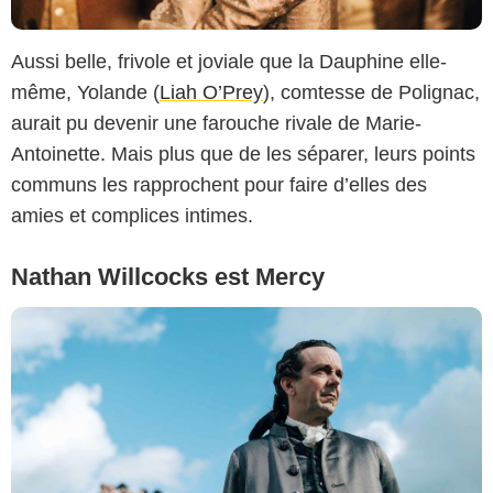
Copyright Caroline Dubois - Capa Drama / Banijay Studios France / Les Gens
Aussi belle, frivole et joviale que la Dauphine elle-
/ Canal+
même, Yolande (
Liah O’Prey
), comtesse de Polignac,
aurait pu devenir une farouche rivale de Marie-
Antoinette. Mais plus que de les séparer, leurs points
communs les rapprochent pour faire d’elles des
amies et complices intimes.
Nathan Willcocks est Mercy