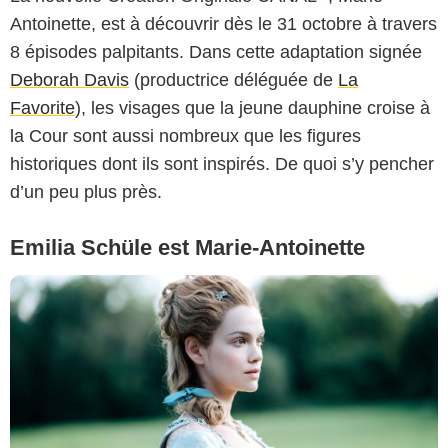
Antoinette, est à découvrir dès le 31 octobre à travers
Copyright Caroline Dubois - Capa Drama / Banijay Studios France / Les Gens
8 épisodes palpitants. Dans cette adaptation signée
/ Canal+
Deborah Davis
(productrice déléguée de
La
Favorite
), les visages que la jeune dauphine croise à
la Cour sont aussi nombreux que les figures
historiques dont ils sont inspirés. De quoi s’y pencher
d’un peu plus près.
Emilia Schüle est Marie-Antoinette