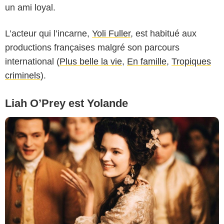
Copyright Caroline Dubois - Capa Drama / Banijay Studios France / Les Gens
un ami loyal.
/ Canal+
L’acteur qui l’incarne,
Yoli Fuller
, est habitué aux
productions françaises malgré son parcours
international (
Plus belle la vie
,
En famille
,
Tropiques
criminels
).
Liah O’Prey est Yolande