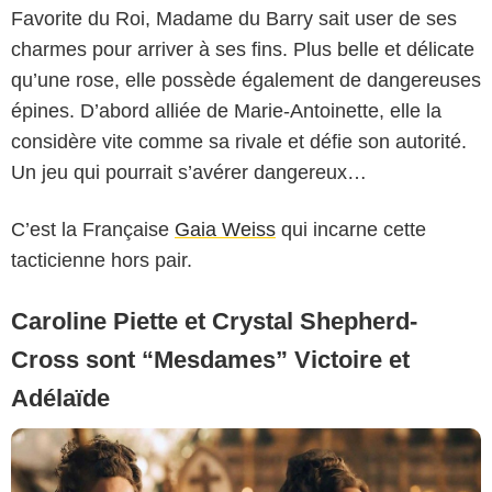
Favorite du Roi, Madame du Barry sait user de ses
charmes pour arriver à ses fins. Plus belle et délicate
qu’une rose, elle possède également de dangereuses
épines. D’abord alliée de Marie-Antoinette, elle la
considère vite comme sa rivale et défie son autorité.
Un jeu qui pourrait s’avérer dangereux…
Copyright Caroline Dubois - Capa Drama / Banijay Studios France / Les Gens
/ Canal+
C’est la Française
Gaia Weiss
qui incarne cette
tacticienne hors pair.
Caroline Piette et Crystal Shepherd-
Cross sont “Mesdames” Victoire et
Adélaïde