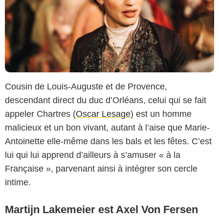
Cousin de Louis-Auguste et de Provence,
descendant direct du duc d’Orléans, celui qui se fait
Copyright Caroline Dubois - Capa Drama / Banijay Studios France / Les Gens
appeler Chartres (
Oscar Lesage
) est un homme
/ Canal+
malicieux et un bon vivant, autant à l’aise que Marie-
Antoinette elle-même dans les bals et les fêtes. C’est
lui qui lui apprend d’ailleurs à s’amuser « à la
Française », parvenant ainsi à intégrer son cercle
intime.
Martijn Lakemeier est Axel Von Fersen