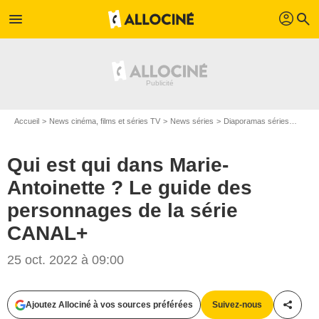
profil
menu
search
Accueil
News cinéma, films et séries TV
News séries
Diaporamas séries
Qui e
Qui est qui dans Marie-
Antoinette ? Le guide des
personnages de la série
CANAL+
25 oct. 2022 à 09:00
Ajoutez Allociné à vos sources préférées
Suivez-nous
Partag