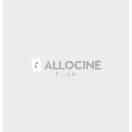
Copyright Caroline Dubois - Capa Drama / Banijay Studios France / Les Gens
/ Canal+