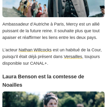
Ambassadeur d’Autriche à Paris, Mercy est un allié
puissant de la future reine. Il souhaite plus que tout
Copyright Caroline Dubois - Capa Drama / Banijay Studios France / Les Gens
apaiser et réaffirmer les liens entre les deux pays.
/ Canal+
L’acteur
Nathan Willcocks
est un habitué de la Cour,
puisqu’il était déjà présent dans
Versailles
, toujours
disponible sur CANAL+.
Laura Benson est la comtesse de
Noailles