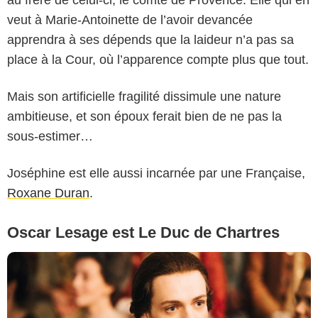
au frère de celui-ci, le comte de Provence. Elle qui en
veut à Marie-Antoinette de l’avoir devancée
apprendra à ses dépends que la laideur n’a pas sa
place à la Cour, où l’apparence compte plus que tout.
Copyright Caroline Dubois - Capa Drama / Banijay Studios France / Les Gens
Mais son artificielle fragilité dissimule une nature
/ Canal+
ambitieuse, et son époux ferait bien de ne pas la
sous-estimer…
Joséphine est elle aussi incarnée par une Française,
Roxane Duran
.
Oscar Lesage est Le Duc de Chartres