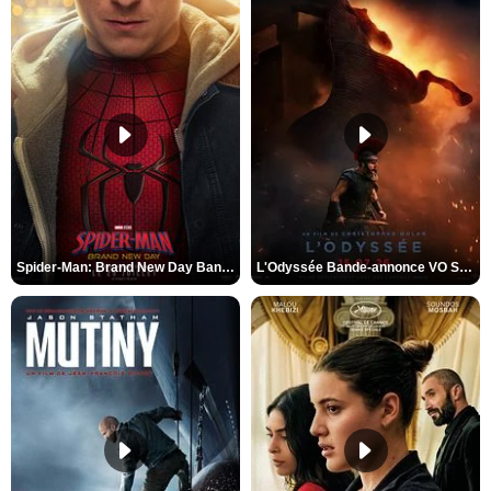
Spider-Man: Brand New Day Bande-annonce VO STFR
L'Odyssée Bande-annonce VO STFR