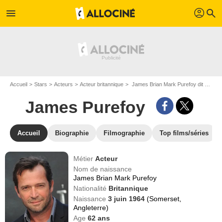
profil
menu
search
Accueil
Stars
Acteurs
Acteur britannique
James Brian Mark Purefoy dit James Purefoy
James Purefoy
Accueil
Biographie
Filmographie
Top films/séries
Métier
Acteur
Nom de naissance
James Brian Mark Purefoy
Nationalité
Britannique
Naissance
3 juin 1964
(Somerset,
Angleterre)
Age
62
ans