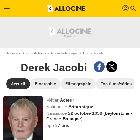
profil
menu
search
Accueil
Stars
Acteurs
Acteur britannique
Derek Jacobi
Derek Jacobi
Accueil
Biographie
Filmographie
Top films/séries
Métier
Acteur
Nationalité
Britannique
Naissance
22 octobre 1938
(Leytonstone -
Grande-Bretagne)
Age
87
ans