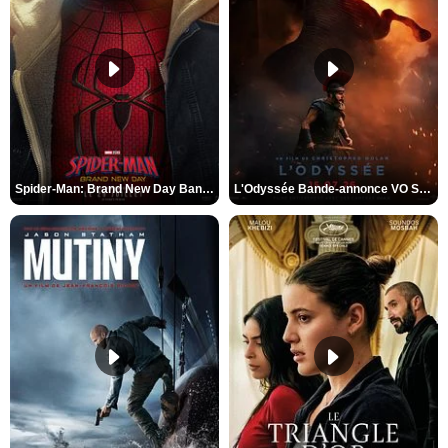
Spider-Man: Brand New Day Bande-annonce VO STFR
L'Odyssée Bande-annonce VO STFR