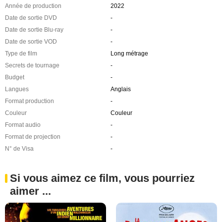
Année de production
2022
Date de sortie DVD
-
Date de sortie Blu-ray
-
Date de sortie VOD
-
Type de film
Long métrage
Secrets de tournage
-
Budget
-
Langues
Anglais
Format production
-
Couleur
Couleur
Format audio
-
Format de projection
-
N° de Visa
-
Si vous aimez ce film, vous pourriez
aimer ...