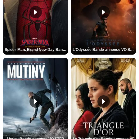
Spider-Man: Brand New Day Bande-annonce VO STFR
L'Odyssée Bande-annonce VO STFR
Mutiny Bande-annonce VO STFR
Le Triangle d'or Bande-annonce VF