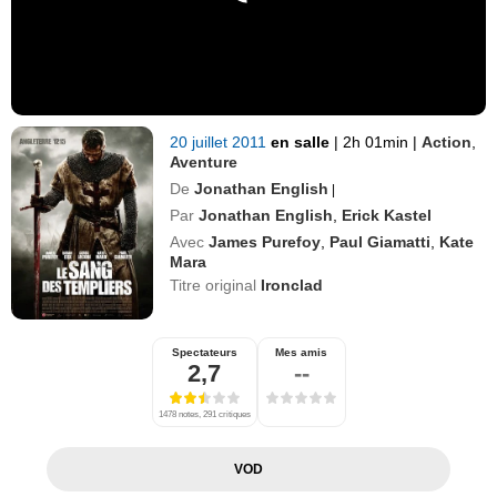
20 juillet 2011
en salle
|
2h 01min
|
Action
,
Aventure
De
Jonathan English
|
Par
Jonathan English
,
Erick Kastel
Avec
James Purefoy
,
Paul Giamatti
,
Kate
Mara
Titre original
Ironclad
Spectateurs
Mes amis
2,7
--
1478 notes, 291 critiques
VOD