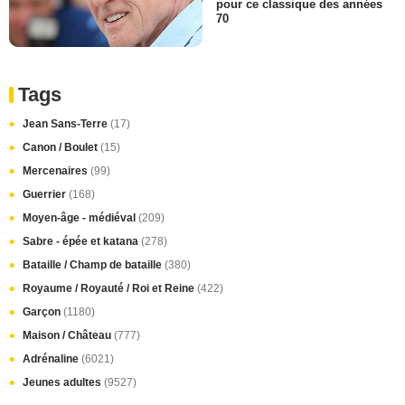
pour ce classique des années
70
Tags
Jean Sans-Terre
(17)
Canon / Boulet
(15)
Mercenaires
(99)
Guerrier
(168)
Moyen-âge - médiéval
(209)
Sabre - épée et katana
(278)
Bataille / Champ de bataille
(380)
Royaume / Royauté / Roi et Reine
(422)
Garçon
(1180)
Maison / Château
(777)
Adrénaline
(6021)
Jeunes adultes
(9527)