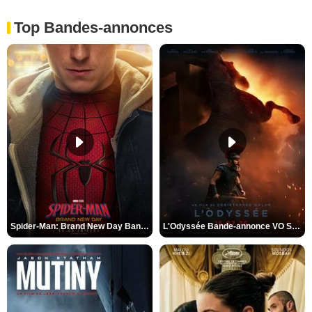
Top Bandes-annonces
Spider-Man: Brand New Day Bande-annonce VO STFR
L'Odyssée Bande-annonce VO STFR