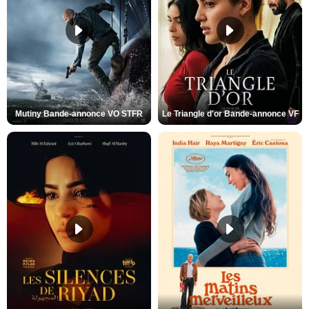
Mutiny Bande-annonce VO STFR
Le Triangle d'or Bande-annonce VF