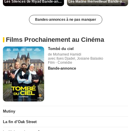
Les Silences de Riyad Bande-annonce VO STFR
Les Matins merveilleux Bande-annonce VF
Bandes-annonces à ne pas manquer
Films Prochainement au Cinéma
Tombé du ciel
de Mohamed Hamidi
avec Ilyes Djadel, Josiane Balasko
Film - Comédie
Bande-annonce
Mutiny
La fin d’Oak Street