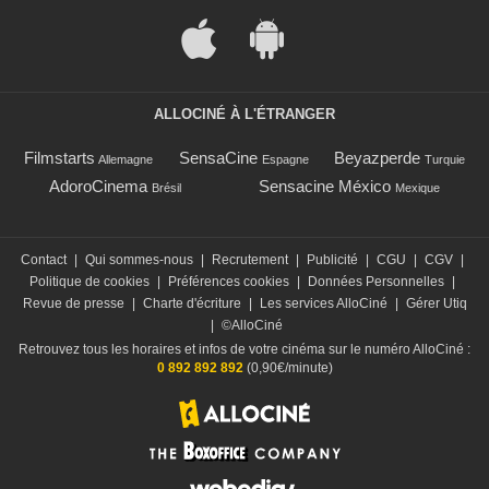
ALLOCINÉ À L'ÉTRANGER
Filmstarts
SensaCine
Beyazperde
Allemagne
Espagne
Turquie
AdoroCinema
Sensacine México
Brésil
Mexique
Contact
|
Qui sommes-nous
|
Recrutement
|
Publicité
|
CGU
|
CGV
|
Politique de cookies
|
Préférences cookies
|
Données Personnelles
|
Revue de presse
|
Charte d'écriture
|
Les services AlloCiné
|
Gérer Utiq
|
©AlloCiné
Retrouvez tous les horaires et infos de votre cinéma sur le numéro AlloCiné :
0 892 892 892
(0,90€/minute)