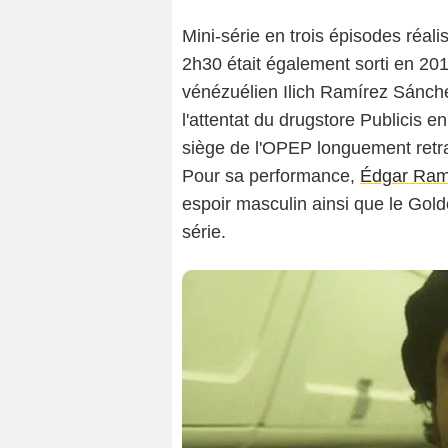
Mini-série en trois épisodes réal
2h30 était également sorti en 20
vénézuélien Ilich Ramírez Sánche
l'attentat du drugstore Publicis e
siège de l'OPEP longuement ret
Pour sa performance,
Édgar Ram
espoir masculin ainsi que le Gol
série.