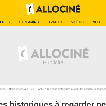
ÉRIES
STREAMING
TVACTU
VIDÉOS
VOD
History Channel
éries
News Séries à la TV
Canal+ : 10 séries historiques à regarder pendant le confine
ies historiques à regarder p