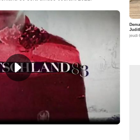
Demai
Judit
jeudi 