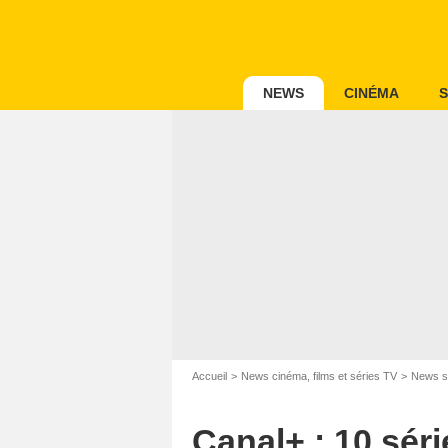
NEWS
CINÉMA
S
Accueil
News cinéma, films et séries TV
News s
Canal+ : 10 sér