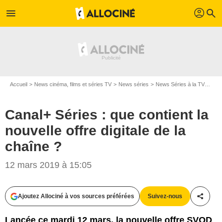
profil
menu
search
Accueil
News cinéma, films et séries TV
News séries
News Séries à la TV
Cana
Canal+ Séries : que contient la
nouvelle offre digitale de la
chaîne ?
12 mars 2019 à 15:05
Ajoutez Allociné à vos sources préférées
Suivez-nous
Partag
Lancée ce mardi 12 mars, la nouvelle offre SVOD