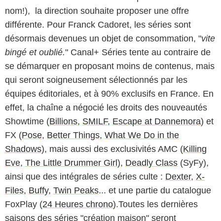
nom!), la direction souhaite proposer une offre
différente. Pour Franck Cadoret, les séries sont
désormais devenues un objet de consommation, "
vite
bingé et oublié.
" Canal+ Séries tente au contraire de
se démarquer en proposant moins de contenus, mais
qui seront soigneusement sélectionnés par les
équipes éditoriales, et à 90% exclusifs en France. En
effet, la chaîne a négocié les droits des nouveautés
Showtime (
Billions
,
SMILF
,
Escape at Dannemora
) et
FX (
Pose
,
Better Things
,
What We Do in the
Shadows
), mais aussi des exclusivités AMC (
Killing
Eve
,
The Little Drummer Girl
),
Deadly Class
(SyFy),
ainsi que des intégrales de séries culte :
Dexter
,
X-
Files
,
Buffy
,
Twin Peaks
... et une partie du catalogue
FoxPlay (
24 Heures chrono
).Toutes les dernières
saisons des séries "création maison" seront