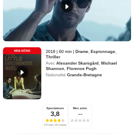
MINI-SÉRIE
2018
|
60 min
|
Drame
,
Espionnage
,
Thriller
Avec
Alexander Skarsgård
,
Michael
Shannon
,
Florence Pugh
Nationalité
Grande-Bretagne
Spectateurs
Mes amis
3,8
--
272 notes, 18 critiques