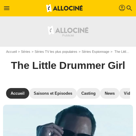
profil
menu
search
Accueil
Séries
Séries TV les plus populaires
Séries Espionnage
The Little Drummer Girl
The Little Drummer Girl
Accueil
Saisons et Episodes
Casting
News
Vidéo