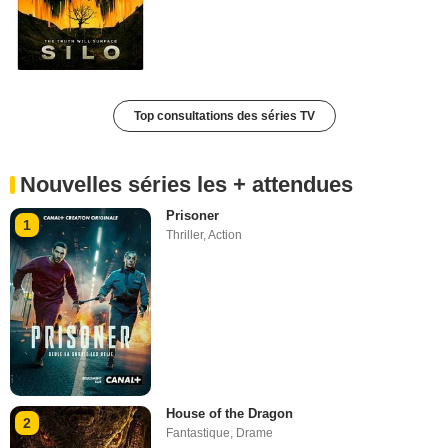
Top consultations des séries TV
Nouvelles séries les + attendues
Prisoner
1
Thriller
,
Action
House of the Dragon
2
Fantastique
,
Drame