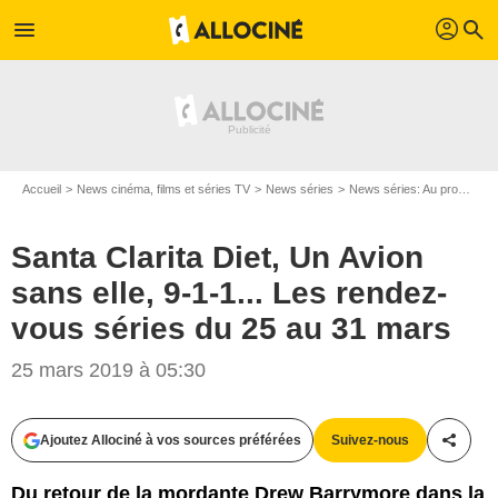
profil
menu
search
Accueil
News cinéma, films et séries TV
News séries
News séries: Au programme
Santa Clarita Diet, Un Avion
sans elle, 9-1-1... Les rendez-
vous séries du 25 au 31 mars
25 mars 2019 à 05:30
Ajoutez Allociné à vos sources préférées
Suivez-nous
Partag
Du retour de la mordante Drew Barrymore dans la