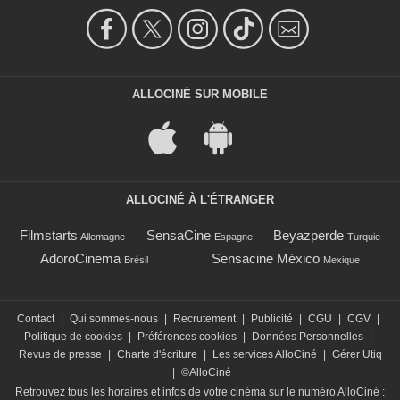
ALLOCINÉ SUR MOBILE
ALLOCINÉ À L'ÉTRANGER
Filmstarts
SensaCine
Beyazperde
Allemagne
Espagne
Turquie
AdoroCinema
Sensacine México
Brésil
Mexique
Contact
|
Qui sommes-nous
|
Recrutement
|
Publicité
|
CGU
|
CGV
|
Politique de cookies
|
Préférences cookies
|
Données Personnelles
|
Revue de presse
|
Charte d'écriture
|
Les services AlloCiné
|
Gérer Utiq
|
©AlloCiné
Retrouvez tous les horaires et infos de votre cinéma sur le numéro AlloCiné :