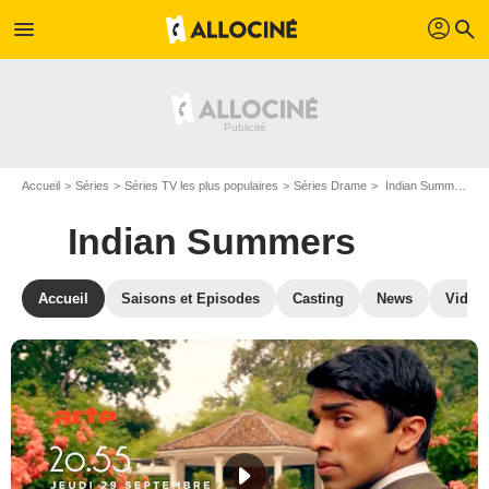
profil
menu
search
Accueil
Séries
Séries TV les plus populaires
Séries Drame
Indian Summers
Indian Summers
Accueil
Saisons et Episodes
Casting
News
Vidéo