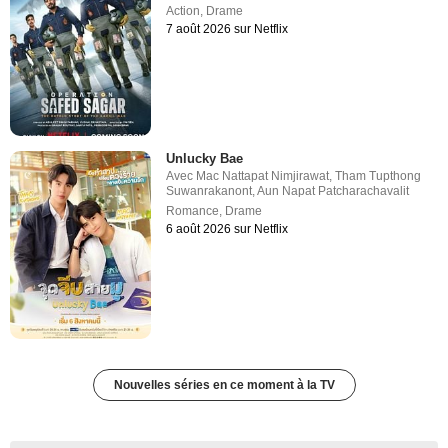
Action
,
Drame
7 août 2026 sur Netflix
Unlucky Bae
Avec
Mac Nattapat Nimjirawat
,
Tham Tupthong
Suwanrakanont
,
Aun Napat Patcharachavalit
Romance
,
Drame
6 août 2026 sur Netflix
Nouvelles séries en ce moment à la TV