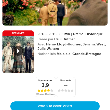
TERMINÉE
2015 - 2016
|
52 min
|
Drame
,
Historique
Créée par
Paul Rutman
Avec
Henry Lloyd-Hughes
,
Jemima West
,
Julie Walters
Nationalités
Malaisie
,
Grande-Bretagne
Spectateurs
Mes amis
3,9
--
169 notes, 14 critiques
VOIR SUR PRIME VIDEO