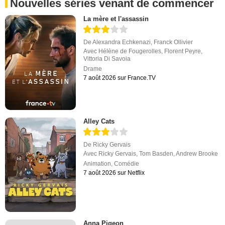
Nouvelles séries venant de commencer
La mère et l'assassin
De
Alexandra Echkenazi
,
Franck Ollivier
Avec
Hélène de Fougerolles
,
Florent Peyre
,
Vittoria Di Savoia
Drame
7 août 2026 sur France.TV
Alley Cats
De
Ricky Gervais
Avec
Ricky Gervais
,
Tom Basden
,
Andrew Brooke
Animation
,
Comédie
7 août 2026 sur Netflix
Anna Pigeon