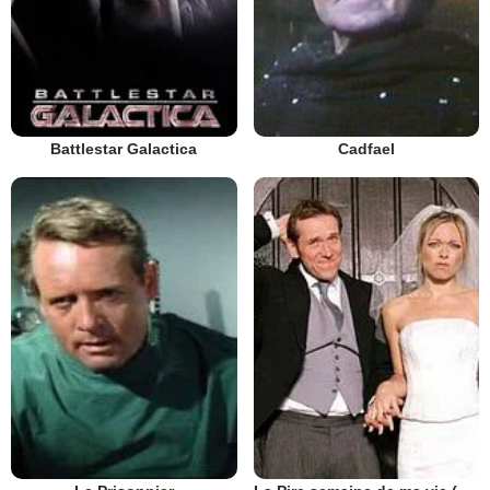
Battlestar Galactica
Cadfael