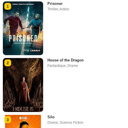
Prisoner
1
Thriller
,
Action
House of the Dragon
2
Fantastique
,
Drame
Silo
3
Drame
,
Science Fiction