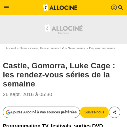
profil
menu
search
Accueil
News cinéma, films et séries TV
News séries
Diaporamas séries
Castl
Castle, Gomorra, Luke Cage :
les rendez-vous séries de la
semaine
26 sept. 2016 à 05:30
Ajoutez Allociné à vos sources préférées
Suivez-nous
Partag
Programmation TV, festivals, sorties DVD