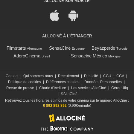
ALLOCINÉ SUR MOBILE
ALLOCINÉ À L'ÉTRANGER
Filmstarts
SensaCine
Beyazperde
Allemagne
Espagne
Turquie
AdoroCinema
Sensacine México
Brésil
Mexique
Contact
|
Qui sommes-nous
|
Recrutement
|
Publicité
|
CGU
|
CGV
|
Politique de cookies
|
Préférences cookies
|
Données Personnelles
|
Revue de presse
|
Charte d'écriture
|
Les services AlloCiné
|
Gérer Utiq
|
©AlloCiné
Retrouvez tous les horaires et infos de votre cinéma sur le numéro AlloCiné :
0 892 892 892
(0,90€/minute)