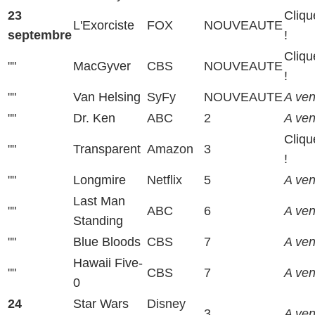
23
Cliqu
L'Exorciste
FOX
NOUVEAUTE
septembre
!
Cliqu
""
MacGyver
CBS
NOUVEAUTE
!
""
Van Helsing
SyFy
NOUVEAUTE
A veni
""
Dr. Ken
ABC
2
A veni
Cliqu
""
Transparent
Amazon
3
!
""
Longmire
Netflix
5
A veni
Last Man
""
ABC
6
A veni
Standing
""
Blue Bloods
CBS
7
A veni
Hawaii Five-
""
CBS
7
A veni
0
24
Star Wars
Disney
3
A veni