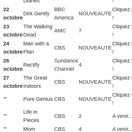
Diaries
!
22
BBC
Cliquez 
Dirk Gently
NOUVEAUTE
octobre
America
!
23
The Walking
Cliquez 
AMC
7
octobre
Dead
!
24
Man with a
Cliquez 
CBS
NOUVEAUTE
octobre
Plan
!
26
Sundance
Cliquez 
Rectify
4
octobre
Channel
!
27
The Great
Cliquez 
CBS
NOUVEAUTE
octobre
Indoors
!
Cliquez 
""
Pure Genius
CBS
NOUVEAUTE
!
Life in
""
CBS
2
A venir..
Pieces
""
Mom
CBS
4
A venir..