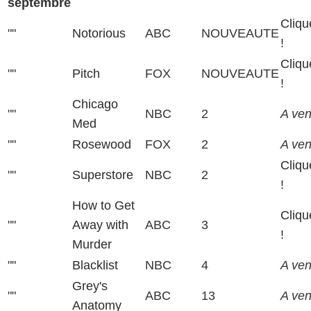
septembre
Cliqu
""
Notorious
ABC
NOUVEAUTE
!
Cliqu
""
Pitch
FOX
NOUVEAUTE
!
Chicago
""
NBC
2
A veni
Med
""
Rosewood
FOX
2
A veni
Cliqu
""
Superstore
NBC
2
!
How to Get
Cliqu
""
Away with
ABC
3
!
Murder
""
Blacklist
NBC
4
A veni
Grey's
""
ABC
13
A veni
Anatomy