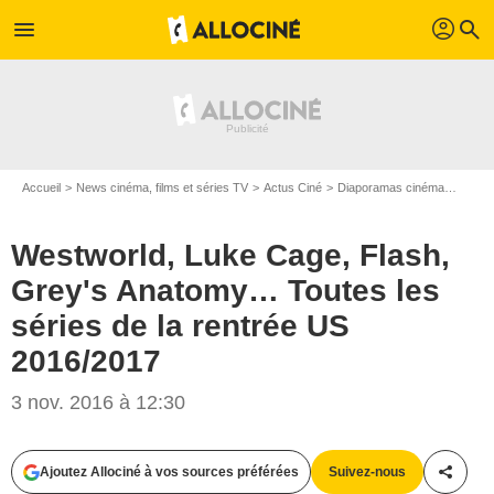
profil
menu
search
Accueil
News cinéma, films et séries TV
Actus Ciné
Diaporamas cinéma
Westw
Westworld, Luke Cage, Flash,
Grey's Anatomy… Toutes les
séries de la rentrée US
2016/2017
3 nov. 2016 à 12:30
Ajoutez Allociné à vos sources préférées
Suivez-nous
Partag