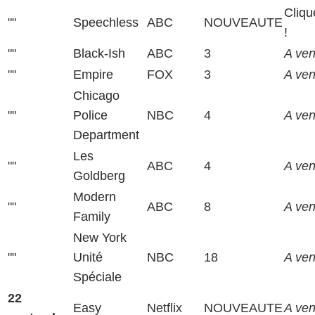
Cliqu
""
Speechless
ABC
NOUVEAUTE
!
""
Black-Ish
ABC
3
A veni
""
Empire
FOX
3
A veni
Chicago
""
Police
NBC
4
A veni
Department
Les
""
ABC
4
A veni
Goldberg
Modern
""
ABC
8
A veni
Family
New York
""
Unité
NBC
18
A veni
Spéciale
22
Easy
Netflix
NOUVEAUTE
A veni