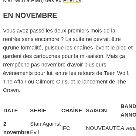
Man with a Plan) des ex-
Friends
.
EN NOVEMBRE
Vous avez passé les deux premiers mois de la
rentrée sans encombre ? La suite ne devrait être
qu'une formalité, puisque les chaînes lèvent le pied et
gardent des cartouches pour la mi-saison. Mais ça
n'empêche pas novembre d'avoir plusieurs
événements pour lui, entre les retours de Teen Wolf,
The Affair ou Gilmore Girls, et le lancement de The
Crown.
BAND
DATE
SERIE
CHAÎNE
SAISON
ANN
2
Stan Against
IFC
NOUVEAUTE
A venir
novembre
Evil