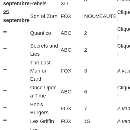
septembre
Rebels
XD
25
Cliqu
Son of Zorn
FOX
NOUVEAUTE
septembre
!
Cliqu
""
Quantico
ABC
2
!
Secrets and
Cliqu
""
ABC
2
Lies
!
The Last
""
Man on
FOX
3
A veni
Earth
Once Upon
Cliqu
""
ABC
6
a Time
!
Bob's
""
FOX
7
A veni
Burgers
""
Les Griffin
FOX
15
A veni
Les