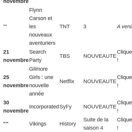
novembre
Flynn
Carson et
""
les
TNT
3
A venir
nouveaux
aventuriers
21
Search
Clique
TBS
NOUVEAUTE
novembre
Party
!
Gilmore
25
Girls : une
Clique
Netflix
NOUVEAUTE
novembre
nouvelle
!
année
30
Clique
Incorporated
SyFy
NOUVEAUTE
novembre
!
Suite de la
Clique
""
Vikings
History
saison 4
!