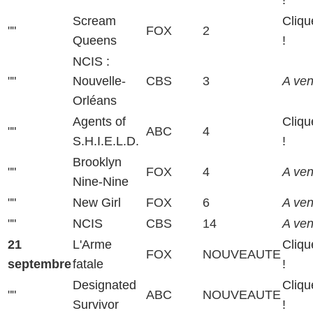
Scream
Cliqu
""
FOX
2
Queens
!
NCIS :
""
Nouvelle-
CBS
3
A veni
Orléans
Agents of
Cliqu
""
ABC
4
S.H.I.E.L.D.
!
Brooklyn
""
FOX
4
A veni
Nine-Nine
""
New Girl
FOX
6
A veni
""
NCIS
CBS
14
A veni
21
L'Arme
Cliqu
FOX
NOUVEAUTE
septembre
fatale
!
Designated
Cliqu
""
ABC
NOUVEAUTE
Survivor
!