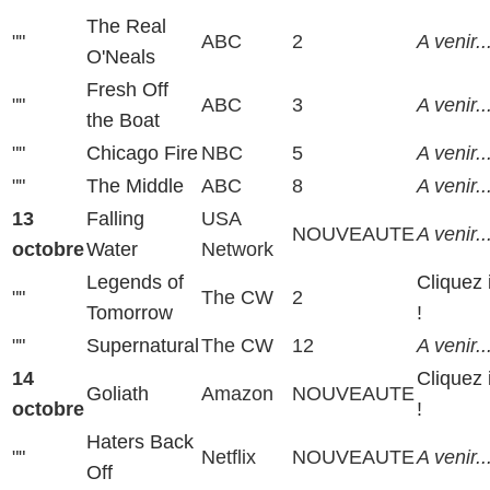
The Real
""
ABC
2
A venir..
O'Neals
Fresh Off
""
ABC
3
A venir..
the Boat
""
Chicago Fire
NBC
5
A venir..
""
The Middle
ABC
8
A venir..
13
Falling
USA
NOUVEAUTE
A venir..
octobre
Water
Network
Legends of
Cliquez 
""
The CW
2
Tomorrow
!
""
Supernatural
The CW
12
A venir..
14
Cliquez 
Goliath
Amazon
NOUVEAUTE
octobre
!
Haters Back
""
Netflix
NOUVEAUTE
A venir..
Off