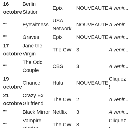
16
Berlin
Epix
NOUVEAUTE
A venir..
octobre
Station
USA
""
Eyewitness
NOUVEAUTE
A venir..
Network
""
Graves
Epix
NOUVEAUTE
A venir..
17
Jane the
The CW
3
A venir..
octobre
Virgin
The Odd
""
CBS
3
A venir..
Couple
19
Cliquez 
Chance
Hulu
NOUVEAUTE
octobre
!
21
Crazy Ex-
The CW
2
A venir..
octobre
Girlfriend
""
Black Mirror
Netflix
3
A venir..
Vampire
Cliquez 
""
The CW
8