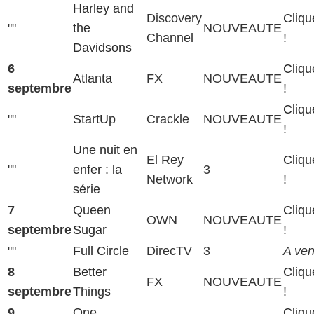
Harley and
Discovery
Cliqu
""
the
NOUVEAUTE
Channel
!
Davidsons
6
Cliqu
Atlanta
FX
NOUVEAUTE
septembre
!
Cliqu
""
StartUp
Crackle
NOUVEAUTE
!
Une nuit en
El Rey
Cliqu
""
enfer : la
3
Network
!
série
7
Queen
Cliqu
OWN
NOUVEAUTE
septembre
Sugar
!
""
Full Circle
DirecTV
3
A veni
8
Better
Cliqu
FX
NOUVEAUTE
septembre
Things
!
9
One
Cliqu