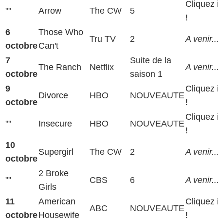
Cliquez 
""
Arrow
The CW
5
!
6
Those Who
Tru TV
2
A venir..
octobre
Can't
7
Suite de la
The Ranch
Netflix
A venir..
octobre
saison 1
9
Cliquez 
Divorce
HBO
NOUVEAUTE
octobre
!
Cliquez 
""
Insecure
HBO
NOUVEAUTE
!
10
Supergirl
The CW
2
A venir..
octobre
2 Broke
""
CBS
6
A venir..
Girls
11
American
Cliquez 
ABC
NOUVEAUTE
octobre
Housewife
!