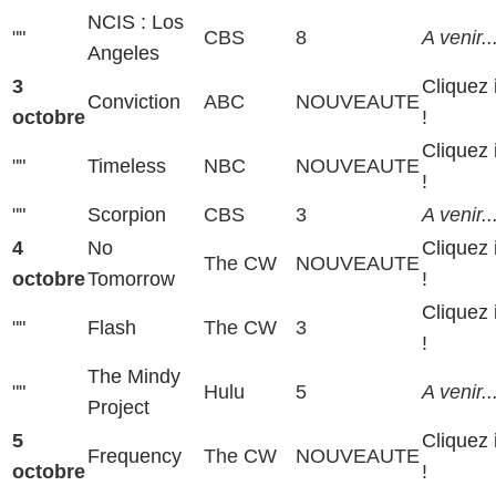
NCIS : Los
""
CBS
8
A venir..
Angeles
3
Cliquez 
Conviction
ABC
NOUVEAUTE
octobre
!
Cliquez 
""
Timeless
NBC
NOUVEAUTE
!
""
Scorpion
CBS
3
A venir..
4
No
Cliquez 
The CW
NOUVEAUTE
octobre
Tomorrow
!
Cliquez 
""
Flash
The CW
3
!
The Mindy
""
Hulu
5
A venir..
Project
5
Cliquez 
Frequency
The CW
NOUVEAUTE
octobre
!