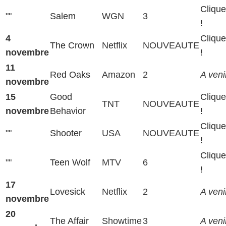
Clique
""
Salem
WGN
3
!
4
Clique
The Crown
Netflix
NOUVEAUTE
novembre
!
11
Red Oaks
Amazon
2
A venir
novembre
15
Good
Clique
TNT
NOUVEAUTE
novembre
Behavior
!
Clique
""
Shooter
USA
NOUVEAUTE
!
Clique
""
Teen Wolf
MTV
6
!
17
Lovesick
Netflix
2
A venir
novembre
20
The Affair
Showtime
3
A venir