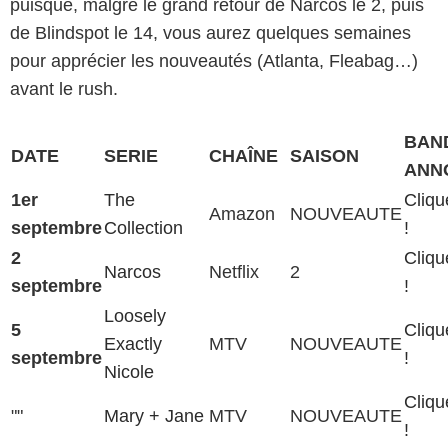
puisque, malgré le grand retour de Narcos le 2, puis
de Blindspot le 14, vous aurez quelques semaines
pour apprécier les nouveautés (Atlanta, Fleabag…)
avant le rush.
BAN
DATE
SERIE
CHAÎNE
SAISON
ANN
1er
The
Cliqu
Amazon
NOUVEAUTE
septembre
Collection
!
2
Cliqu
Narcos
Netflix
2
septembre
!
Loosely
5
Cliqu
Exactly
MTV
NOUVEAUTE
septembre
!
Nicole
Cliqu
""
Mary + Jane
MTV
NOUVEAUTE
!