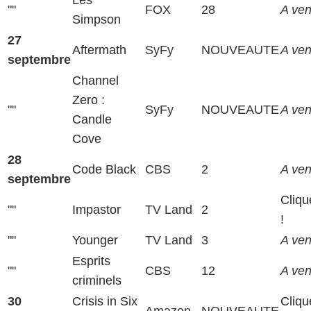
""
FOX
28
A veni
Simpson
27
Aftermath
SyFy
NOUVEAUTE
A veni
septembre
Channel
Zero :
""
SyFy
NOUVEAUTE
A veni
Candle
Cove
28
Code Black
CBS
2
A veni
septembre
Cliqu
""
Impastor
TV Land
2
!
""
Younger
TV Land
3
A veni
Esprits
""
CBS
12
A veni
criminels
30
Crisis in Six
Cliqu
Amazon
NOUVEAUTE