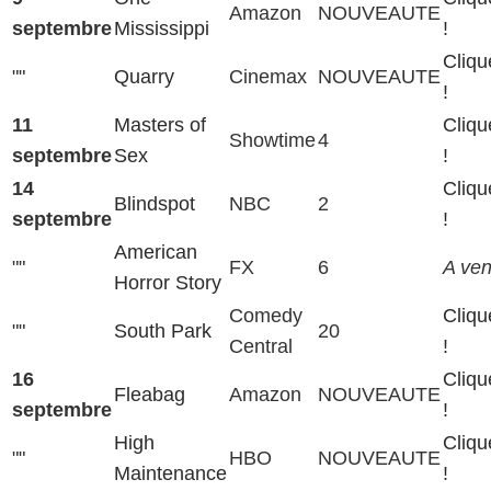
Amazon
NOUVEAUTE
septembre
Mississippi
!
Cliqu
""
Quarry
Cinemax
NOUVEAUTE
!
11
Masters of
Cliqu
Showtime
4
septembre
Sex
!
14
Cliqu
Blindspot
NBC
2
septembre
!
American
""
FX
6
A veni
Horror Story
Comedy
Cliqu
""
South Park
20
Central
!
16
Cliqu
Fleabag
Amazon
NOUVEAUTE
septembre
!
High
Cliqu
""
HBO
NOUVEAUTE
Maintenance
!