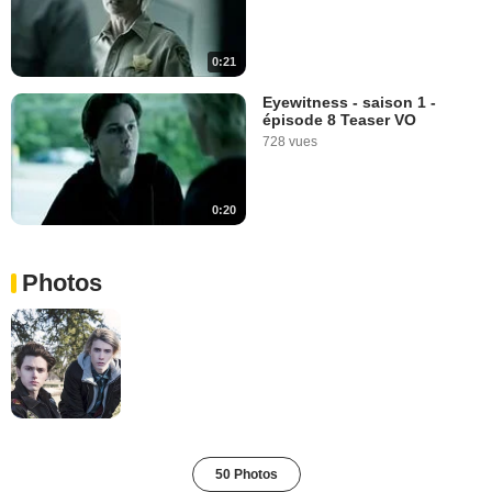
0:21
Eyewitness - saison 1 -
épisode 8 Teaser VO
728 vues
0:20
Photos
50 Photos