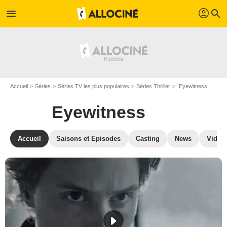
profil
menu
search
Accueil
Séries
Séries TV les plus populaires
Séries Thriller
Eyewitness
Eyewitness
Accueil
Saisons et Episodes
Casting
News
Vidéo