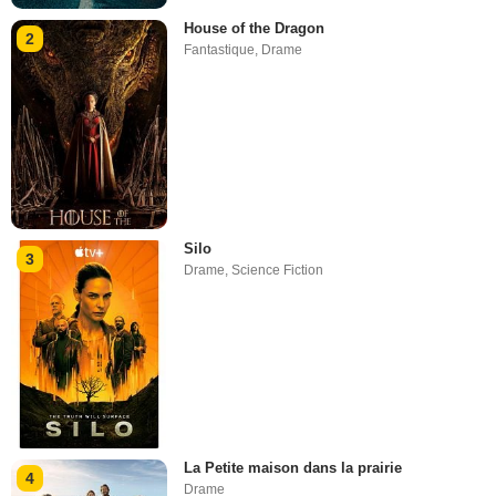
House of the Dragon
2
Fantastique
,
Drame
Silo
3
Drame
,
Science Fiction
La Petite maison dans la prairie
4
Drame