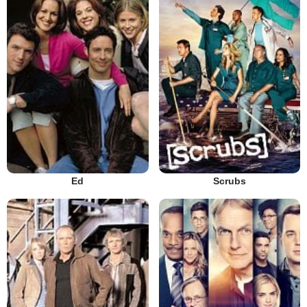
Ed
Scrubs