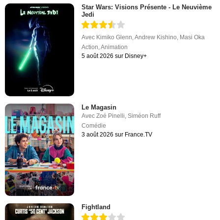
Star Wars: Visions Présente - Le Neuvième
Jedi
Avec
Kimiko Glenn
,
Andrew Kishino
,
Masi Oka
Action
,
Animation
5 août 2026 sur Disney+
Le Magasin
Avec
Zoé Pinelli
,
Siméon Ruff
Comédie
3 août 2026 sur France.TV
Fightland