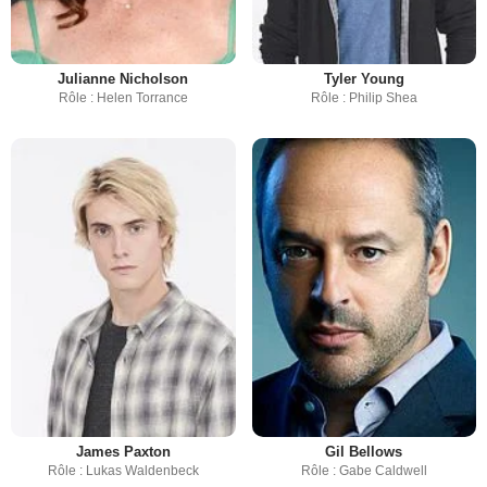
Julianne Nicholson
Tyler Young
Rôle : Helen Torrance
Rôle : Philip Shea
James Paxton
Gil Bellows
Rôle : Lukas Waldenbeck
Rôle : Gabe Caldwell