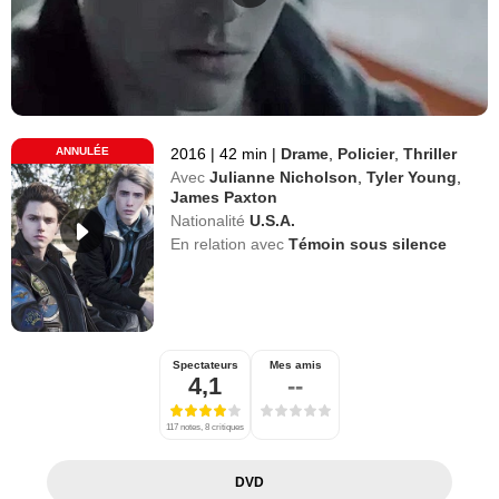
ANNULÉE
2016
|
42 min
|
Drame
,
Policier
,
Thriller
Avec
Julianne Nicholson
,
Tyler Young
,
James Paxton
Nationalité
U.S.A.
En relation avec
Témoin sous silence
Spectateurs
Mes amis
4,1
--
117 notes, 8 critiques
DVD