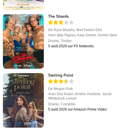
The Shards
De
Ryan Murphy
,
Bret Easton Ellis
Avec
Igby Rigney
,
Kaia Gerber
,
Homer Gere
Drame
,
Thriller
5 août 2026 sur FX Networks
Sterling Point
De
Megan Park
Avec
Ella Rubin
,
Amélie Hoeferle
,
Jacob
Whiteduck-Lavoie
Drame
,
Comédie
5 août 2026 sur Amazon Prime Video