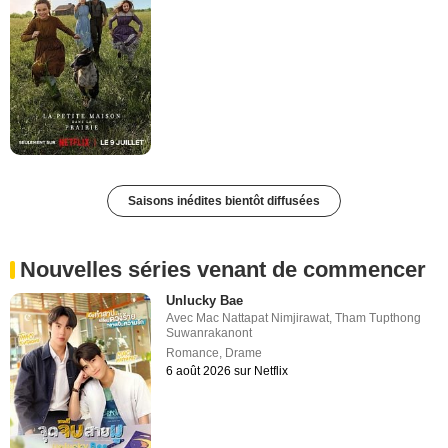
Saisons inédites bientôt diffusées
Nouvelles séries venant de commencer
Unlucky Bae
Avec
Mac Nattapat Nimjirawat
,
Tham Tupthong
Suwanrakanont
Romance
,
Drame
6 août 2026 sur Netflix