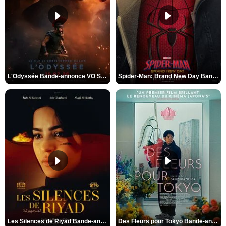
L'Odyssée Bande-annonce VO STFR
Spider-Man: Brand New Day Bande-annonce VO STFR
Les Silences de Riyad Bande-annonce VO STFR
Des Fleurs pour Tokyo Bande-annonce VO STFR