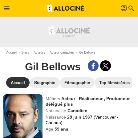
profil
menu
search
Accueil
Stars
Acteurs
Acteur canadien
Gil Bellows
Gil Bellows
Accueil
Biographie
Filmographie
Top films/séries
Métiers
Acteur
,
Réalisateur
,
Producteur
délégué
plus
Nationalité
Canadien
Naissance
28 juin 1967
(Vancouver -
Canada)
Age
59
ans