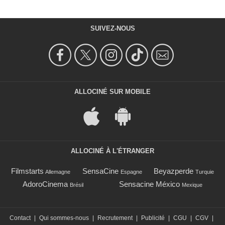
SUIVEZ-NOUS
ALLOCINÉ SUR MOBILE
ALLOCINÉ À L'ÉTRANGER
Filmstarts
SensaCine
Beyazperde
Allemagne
Espagne
Turquie
AdoroCinema
Sensacine México
Brésil
Mexique
Contact
|
Qui sommes-nous
|
Recrutement
|
Publicité
|
CGU
|
CGV
|