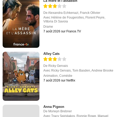
La mère et l'assassin
De
Alexandra Echkenazi
,
Franck Ollivier
Avec
Hélène de Fougerolles
,
Florent Peyre
,
Vittoria Di Savoia
Drame
7 août 2026 sur France.TV
Alley Cats
De
Ricky Gervais
Avec
Ricky Gervais
,
Tom Basden
,
Andrew Brooke
Animation
,
Comédie
7 août 2026 sur Netflix
Anna Pigeon
De
Morwyn Brebner
Avec
Tracy Spiridakos
,
Ronnie Rowe
,
Manuel