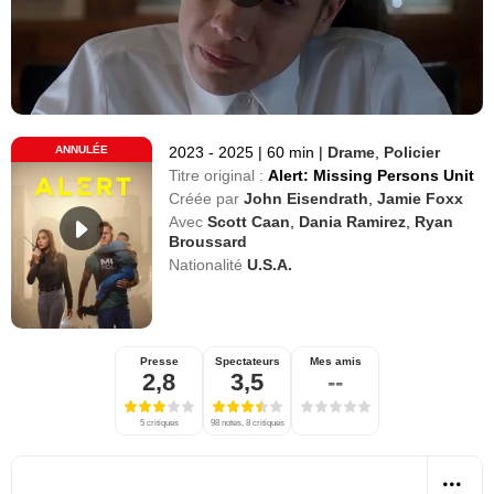
ANNULÉE
2023 - 2025
|
60 min
|
Drame
,
Policier
Titre original :
Alert: Missing Persons Unit
Créée par
John Eisendrath
,
Jamie Foxx
Avec
Scott Caan
,
Dania Ramirez
,
Ryan
Broussard
Nationalité
U.S.A.
Presse
Spectateurs
Mes amis
2,8
3,5
--
5 critiques
98 notes, 8 critiques