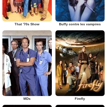
That '70s Show
Buffy contre les vampires
MDs
Firefly