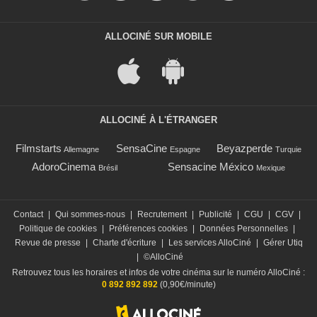
ALLOCINÉ SUR MOBILE
ALLOCINÉ À L'ÉTRANGER
Filmstarts
SensaCine
Beyazperde
Allemagne
Espagne
Turquie
AdoroCinema
Sensacine México
Brésil
Mexique
Contact
|
Qui sommes-nous
|
Recrutement
|
Publicité
|
CGU
|
CGV
|
Politique de cookies
|
Préférences cookies
|
Données Personnelles
|
Revue de presse
|
Charte d'écriture
|
Les services AlloCiné
|
Gérer Utiq
|
©AlloCiné
Retrouvez tous les horaires et infos de votre cinéma sur le numéro AlloCiné :
0 892 892 892
(0,90€/minute)