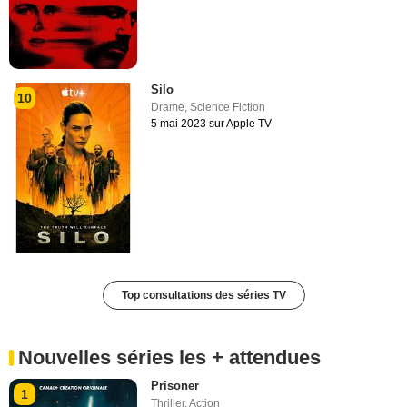
Silo
10
Drame
,
Science Fiction
5 mai 2023 sur Apple TV
Top consultations des séries TV
Nouvelles séries les + attendues
Prisoner
1
Thriller
,
Action