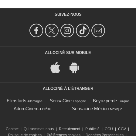
SUIVEZ-NOUS
ALLOCINÉ SUR MOBILE
ALLOCINÉ À L'ÉTRANGER
Filmstarts
SensaCine
Beyazperde
Allemagne
Espagne
Turquie
AdoroCinema
Sensacine México
Brésil
Mexique
Contact
|
Qui sommes-nous
|
Recrutement
|
Publicité
|
CGU
|
CGV
|
Politique de cookies
|
Préférences cookies
|
Données Personnelles
|