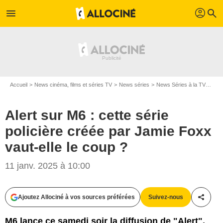
profil
menu
search
Accueil
News cinéma, films et séries TV
News séries
News Séries à la TV
Aler
Alert sur M6 : cette série
policière créée par Jamie Foxx
vaut-elle le coup ?
11 janv. 2025 à 10:00
Ajoutez Allociné à vos sources préférées
Suivez-nous
Partag
M6 lance ce samedi soir la diffusion de "Alert",