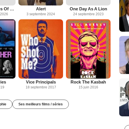
The Adventures Of Cliff Booth
Alert
One Day As A Lion
 2026
3 septembre 2024
24 septembre 2023
ies
Vice Principals
Rock The Kasbah
019
18 septembre 2017
15 juin 2016
phie
Ses meilleurs films / séries