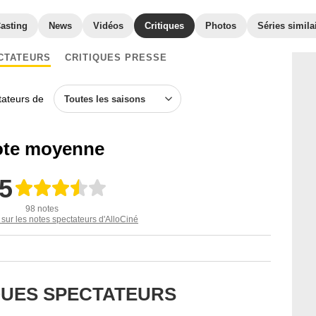
asting
News
Vidéos
Critiques
Photos
Séries simila
CTATEURS
CRITIQUES PRESSE
ctateurs de
Toutes les saisons
te moyenne
,5
98 notes
 sur les notes spectateurs d'AlloCiné
IQUES SPECTATEURS