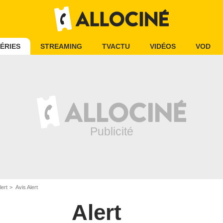
ÉRIES
STREAMING
TVACTU
VIDÉOS
VOD
lert
Avis Alert
Alert