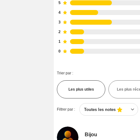
5
4
3
2
1
0
Trier par :
Les plus utiles
Les plus réc
Filtrer par :
Toutes les notes
Bijou