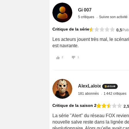
Gi 007
5 critiques
Suivre son activité
Critique de la série
0,5
Publ
Les acteurs jouent très mal, le scénari
est navrante.
2
1
AlexLaloix
181 abonnés
1 442 critiques
Critique de la saison 2
2,
La série "Alert" du réseau FOX revie
nouvelle salve reste dans la lignée de
révolutionnaire. Alors qu’elle avait ca