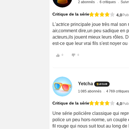
2 abonnés
6 critiques
Suivr
Critique de la série
4,0
Publ
L'actrice principale joue très mal son 
air,comment dire,un peu sadique en pl
acteurs,ils jouent mieux leurs rôles. D
est-ce que leur vrai fils s'est noyer ou
0
0
Yetcha
1 085 abonnés
4 769 critique
Critique de la série
4,0
Publ
Une série policière classique qui rep
police un peu hors-norme, un couple en
fil rouge qui nous suit tout au long de 