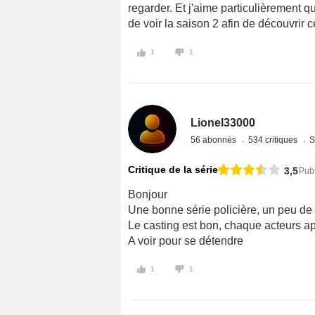
regarder. Et j'aime particulièrement que
de voir la saison 2 afin de découvrir c
1
1
Lionel33000
56 abonnés
534 critiques
S
Critique de la série
3,5
Publ
Bonjour
Une bonne série policière, un peu de 
Le casting est bon, chaque acteurs app
A voir pour se détendre
1
1