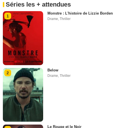
Séries les + attendues
Monstre : L'histoire de Lizzie Borden
1
Drame
,
Thriller
Below
2
Drame
,
Thriller
Le Rouge et le Noir