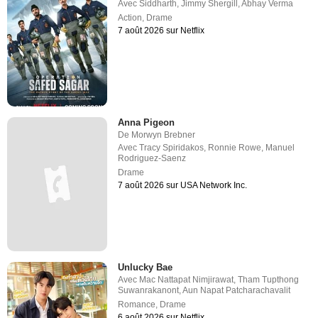
Avec
Siddharth
,
Jimmy Shergill
,
Abhay Verma
Action
,
Drame
7 août 2026 sur Netflix
Anna Pigeon
De
Morwyn Brebner
Avec
Tracy Spiridakos
,
Ronnie Rowe
,
Manuel
Rodriguez-Saenz
Drame
7 août 2026 sur USA Network Inc.
Unlucky Bae
Avec
Mac Nattapat Nimjirawat
,
Tham Tupthong
Suwanrakanont
,
Aun Napat Patcharachavalit
Romance
,
Drame
6 août 2026 sur Netflix