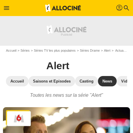
profil
menu
search
Accueil
Séries
Séries TV les plus populaires
Séries Drame
Alert
Actualité de la série Alert
Alert
Accueil
Saisons et Episodes
Casting
News
Vidéo
Toutes les news sur la série "Alert"