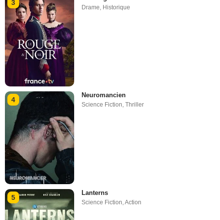
3
Drame
,
Historique
Neuromancien
4
Science Fiction
,
Thriller
Lanterns
5
Science Fiction
,
Action