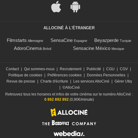
ALLOCINÉ À L'ÉTRANGER
Filmstarts
SensaCine
Beyazperde
Allemagne
Espagne
Turquie
AdoroCinema
Sensacine México
Brésil
Mexique
Contact
|
Qui sommes-nous
|
Recrutement
|
Publicité
|
CGU
|
CGV
|
Politique de cookies
|
Préférences cookies
|
Données Personnelles
|
Revue de presse
|
Charte d'écriture
|
Les services AlloCiné
|
Gérer Utiq
|
©AlloCiné
Retrouvez tous les horaires et infos de votre cinéma sur le numéro AlloCiné :
0 892 892 892
(0,90€/minute)