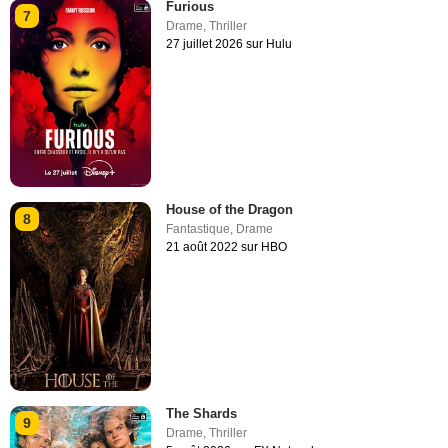
Furious
7
Drame
,
Thriller
27 juillet 2026 sur Hulu
House of the Dragon
8
Fantastique
,
Drame
21 août 2022 sur HBO
The Shards
9
Drame
,
Thriller