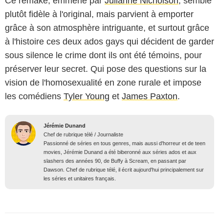
Ce remake, emmené par
Julianne Nicholson
, semble
plutôt fidèle à l'original, mais parvient à emporter
grâce à son atmosphère intriguante, et surtout grâce
à l'histoire ces deux ados gays qui décident de garder
sous silence le crime dont ils ont été témoins, pour
préserver leur secret. Qui pose des questions sur la
vision de l'homosexualité en zone rurale et impose
les comédiens
Tyler Young
et
James Paxton
.
Jérémie Dunand
Chef de rubrique télé / Journaliste
Passionné de séries en tous genres, mais aussi d'horreur et de teen
movies, Jérémie Dunand a été biberonné aux séries ados et aux
slashers des années 90, de Buffy à Scream, en passant par
Dawson. Chef de rubrique télé, il écrit aujourd'hui principalement sur
les séries et unitaires français.