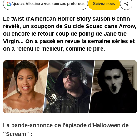
Ajoutez Allociné à vos sources préférées
Suivez-nous
Partag
CW / MTV
Le twist d'American Horror Story saison 6 enfin
révélé, un soupçon de Suicide Squad dans Arrow,
ou encore le retour coup de poing de Jane the
Virgin... On a passé en revue la semaine séries et
on a retenu le meilleur, comme le pire.
La bande-annonce de l'épisode d'Halloween de
"Scream" :