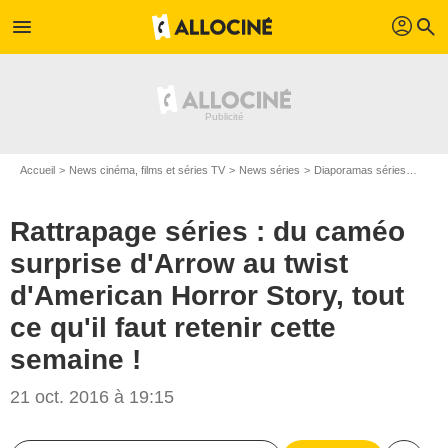
profil
menu
search
Accueil
News cinéma, films et séries TV
News séries
Diaporamas séries
Rattr
Rattrapage séries : du caméo
surprise d'Arrow au twist
d'American Horror Story, tout
ce qu'il faut retenir cette
semaine !
21 oct. 2016 à 19:15