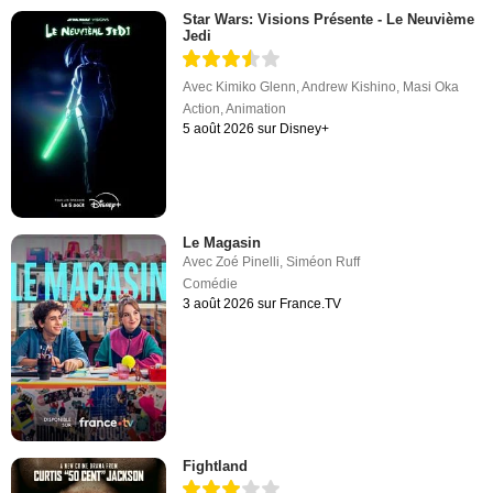
Star Wars: Visions Présente - Le Neuvième
Jedi
Avec
Kimiko Glenn
,
Andrew Kishino
,
Masi Oka
Action
,
Animation
5 août 2026 sur Disney+
Le Magasin
Avec
Zoé Pinelli
,
Siméon Ruff
Comédie
3 août 2026 sur France.TV
Fightland