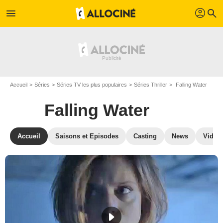
profil
menu
search
Accueil
Séries
Séries TV les plus populaires
Séries Thriller
Falling Water
Falling Water
Accueil
Saisons et Episodes
Casting
News
Vidéo