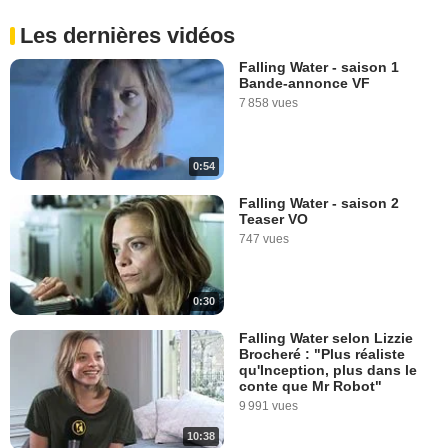
Les dernières vidéos
Falling Water - saison 1
Bande-annonce VF
7 858 vues
0:54
Falling Water - saison 2
Teaser VO
747 vues
0:30
Falling Water selon Lizzie
Brocheré : "Plus réaliste
qu'Inception, plus dans le
conte que Mr Robot"
9 991 vues
10:38