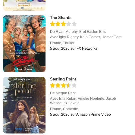
The Shards
De
Ryan Murphy
,
Bret Easton Ellis
Avec
Igby Rigney
,
Kaia Gerber
,
Homer Gere
Drame
,
Thriller
5 août 2026 sur FX Networks
Sterling Point
De
Megan Park
Avec
Ella Rubin
,
Amélie Hoeferle
,
Jacob
Whiteduck-Lavoie
Drame
,
Comédie
5 août 2026 sur Amazon Prime Video