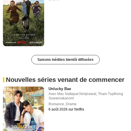
Saisons inédites bientôt diffusées
Nouvelles séries venant de commencer
Unlucky Bae
Avec
Mac Nattapat Nimjirawat
,
Tham Tupthong
Suwanrakanont
Romance
,
Drame
6 août 2026 sur Netflix