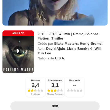
ANNULÉE
2016 - 2018
|
42 min
|
Drame
,
Science
Fiction
,
Thriller
Créée par
Blake Masters
,
Henry Bromell
Avec
David Ajala
,
Lizzie Brocheré
,
Will
Yun Lee
Nationalité
U.S.A.
Presse
Spectateurs
Mes amis
2,4
3,1
--
6 critiques
74 notes, 7 critiques
DVD