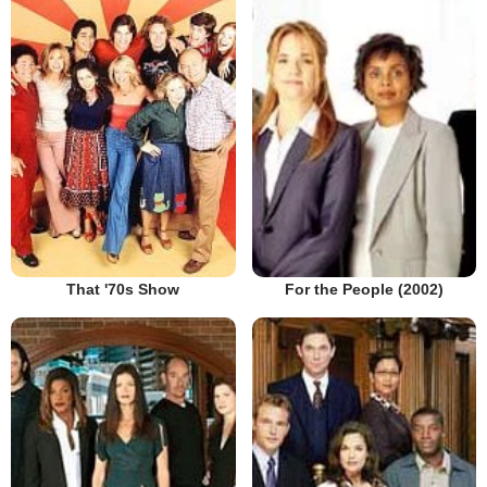
That '70s Show
For the People (2002)