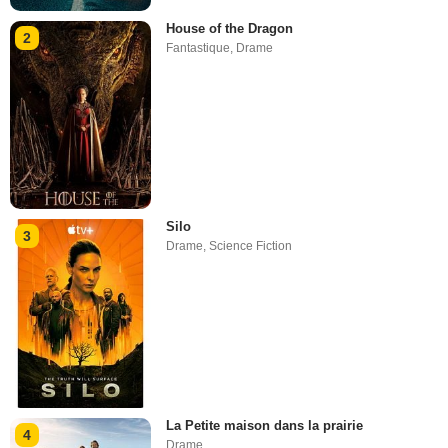
House of the Dragon
2
Fantastique
,
Drame
Silo
3
Drame
,
Science Fiction
La Petite maison dans la prairie
4
Drame