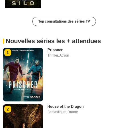
Top consultations des séries TV
Nouvelles séries les + attendues
Prisoner
1
Thriller
,
Action
House of the Dragon
2
Fantastique
,
Drame