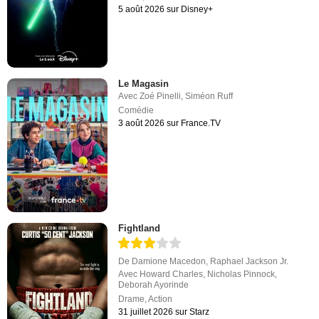
5 août 2026 sur Disney+
Le Magasin
Avec
Zoé Pinelli
,
Siméon Ruff
Comédie
3 août 2026 sur France.TV
Fightland
De
Damione Macedon
,
Raphael Jackson Jr.
Avec
Howard Charles
,
Nicholas Pinnock
,
Deborah Ayorinde
Drame
,
Action
31 juillet 2026 sur Starz