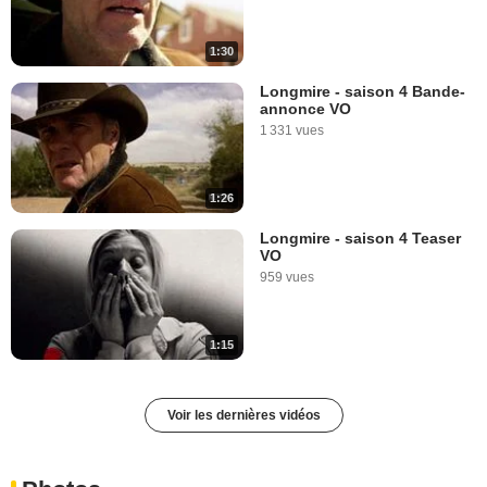
1:30
Longmire - saison 4 Bande-
annonce VO
1 331 vues
1:26
Longmire - saison 4 Teaser
VO
959 vues
1:15
Voir les dernières vidéos