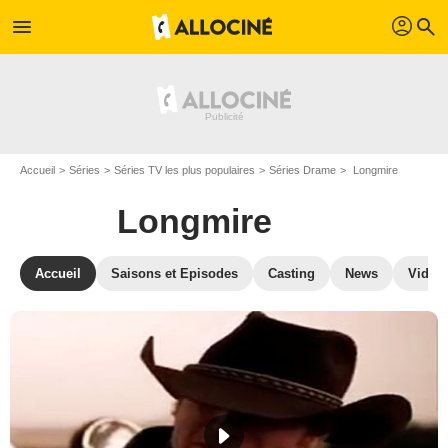
profil
menu
search
Accueil
Séries
Séries TV les plus populaires
Séries Drame
Longmire
Longmire
Accueil
Saisons et Episodes
Casting
News
Vidéo