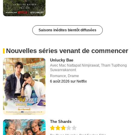
Saisons inédites bientôt diffusées
Nouvelles séries venant de commencer
Unlucky Bae
Avec
Mac Nattapat Nimjirawat
,
Tham Tupthong
Suwanrakanont
Romance
,
Drame
6 août 2026 sur Netflix
The Shards