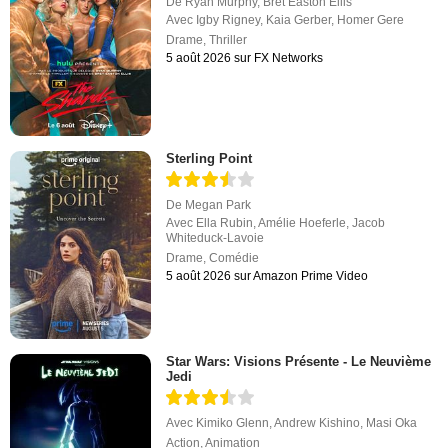
De
Ryan Murphy
,
Bret Easton Ellis
Avec
Igby Rigney
,
Kaia Gerber
,
Homer Gere
Drame
,
Thriller
5 août 2026 sur FX Networks
Sterling Point
De
Megan Park
Avec
Ella Rubin
,
Amélie Hoeferle
,
Jacob
Whiteduck-Lavoie
Drame
,
Comédie
5 août 2026 sur Amazon Prime Video
Star Wars: Visions Présente - Le Neuvième
Jedi
Avec
Kimiko Glenn
,
Andrew Kishino
,
Masi Oka
Action
,
Animation