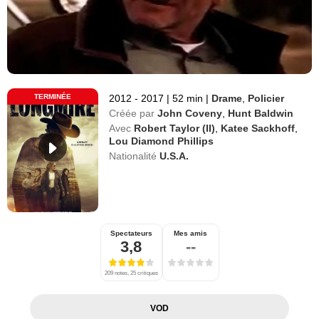
TERMINÉE
2012 - 2017
|
52 min
|
Drame
,
Policier
Créée par
John Coveny
,
Hunt Baldwin
Avec
Robert Taylor (II)
,
Katee Sackhoff
,
Lou Diamond Phillips
Nationalité
U.S.A.
Spectateurs
Mes amis
3,8
--
209 notes, 25 critiques
VOD