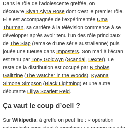
Dans le rôle de l’adolescente greffée, on
découvre
Sivan Alyra Rose
dont c’est le premier rôle.
Elle est accompagnée de l’expérimentée
Uma
Thurman
, sa carrière à la télévision commence à se
développer après avoir tenu l’un des rôle principaux
de
The Slap
(remake d’une série australienne) puis
jouée une tueuse dans
Imposters
. Son mari à l’écran
est tenu par
Tony Goldwyn
(
Scandal
,
Dexter
). Le
reste de la distribution est occupé par
Nicholas
Galitzine
(
The Watcher in the Woods
),
Kyanna
Simone Simpson
(
Black Lightning
) et une autre
débutante
Liliya Scarlett Reid
.
Ça vaut le coup d’oeil ?
Sur
Wikipedia
, à greffe on peut lire : « opération