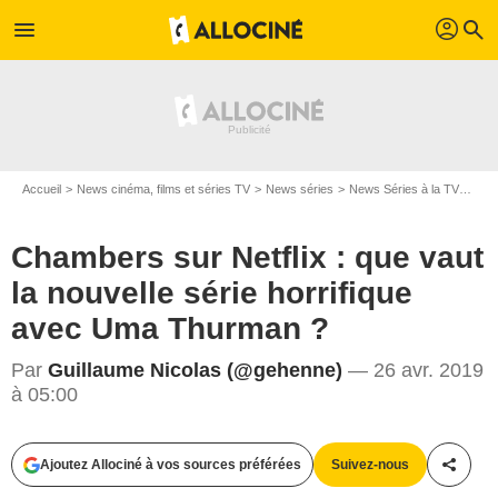
profil
menu
search
Accueil
News cinéma, films et séries TV
News séries
News Séries à la TV
Cham
Chambers sur Netflix : que vaut
la nouvelle série horrifique
avec Uma Thurman ?
Par
Guillaume Nicolas (@gehenne)
— 26 avr. 2019
à 05:00
Netflix
Ajoutez Allociné à vos sources préférées
Suivez-nous
Partag