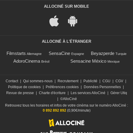
ALLOCINÉ SUR MOBILE
ALLOCINÉ À L'ÉTRANGER
Filmstarts
SensaCine
Beyazperde
Allemagne
Espagne
Turquie
AdoroCinema
Sensacine México
Brésil
Mexique
Contact
|
Qui sommes-nous
|
Recrutement
|
Publicité
|
CGU
|
CGV
|
Politique de cookies
|
Préférences cookies
|
Données Personnelles
|
Revue de presse
|
Charte d'écriture
|
Les services AlloCiné
|
Gérer Utiq
|
©AlloCiné
Retrouvez tous les horaires et infos de votre cinéma sur le numéro AlloCiné :
0 892 892 892
(0,90€/minute)