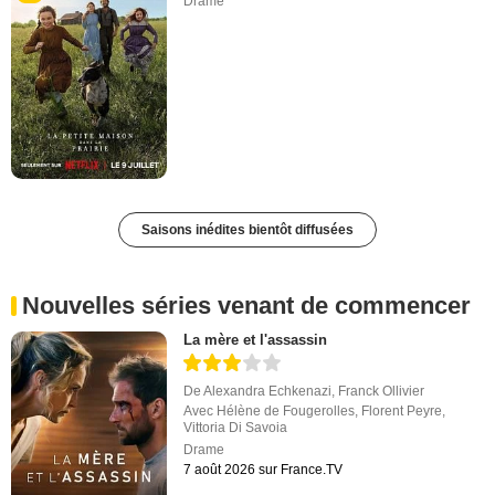
Drame
Saisons inédites bientôt diffusées
Nouvelles séries venant de commencer
La mère et l'assassin
De
Alexandra Echkenazi
,
Franck Ollivier
Avec
Hélène de Fougerolles
,
Florent Peyre
,
Vittoria Di Savoia
Drame
7 août 2026 sur France.TV