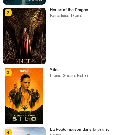
House of the Dragon
2
Fantastique
,
Drame
Silo
3
Drame
,
Science Fiction
La Petite maison dans la prairie
4