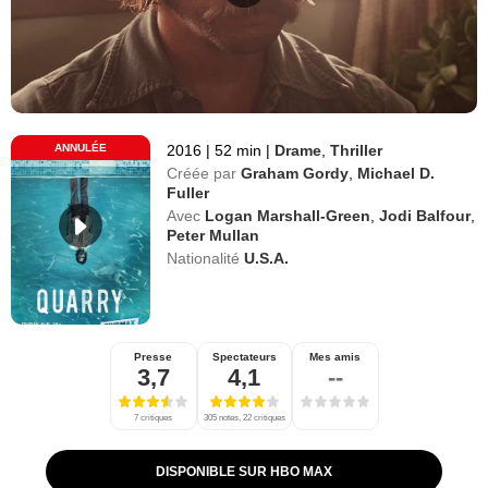
ANNULÉE
2016
|
52 min
|
Drame
,
Thriller
Créée par
Graham Gordy
,
Michael D.
Fuller
Avec
Logan Marshall-Green
,
Jodi Balfour
,
Peter Mullan
Nationalité
U.S.A.
Presse
Spectateurs
Mes amis
3,7
4,1
--
7 critiques
305 notes, 22 critiques
DISPONIBLE SUR HBO MAX