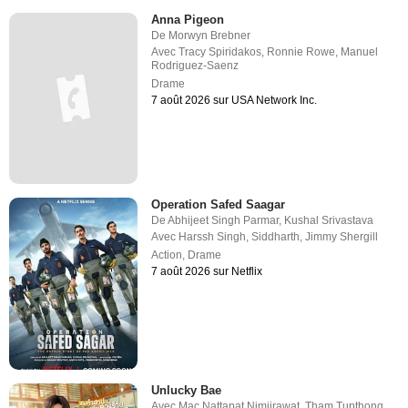
Anna Pigeon
De
Morwyn Brebner
Avec
Tracy Spiridakos
,
Ronnie Rowe
,
Manuel
Rodriguez-Saenz
Drame
7 août 2026 sur USA Network Inc.
Operation Safed Saagar
De
Abhijeet Singh Parmar
,
Kushal Srivastava
Avec
Harssh Singh
,
Siddharth
,
Jimmy Shergill
Action
,
Drame
7 août 2026 sur Netflix
Unlucky Bae
Avec
Mac Nattapat Nimjirawat
,
Tham Tupthong