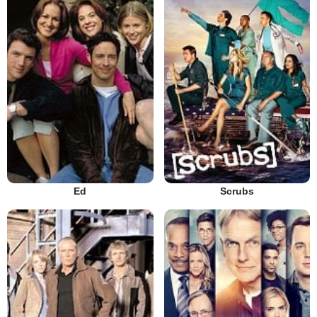
Ed
Scrubs