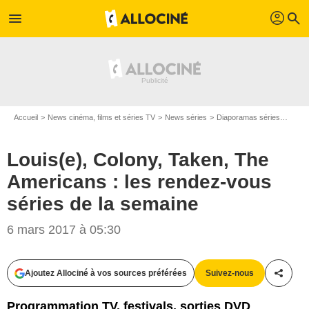
profil
menu
search
Accueil
News cinéma, films et séries TV
News séries
Diaporamas séries
Louis
Louis(e), Colony, Taken, The
Americans : les rendez-vous
séries de la semaine
6 mars 2017 à 05:30
Ajoutez Allociné à vos sources préférées
Suivez-nous
Partag
Programmation TV, festivals, sorties DVD