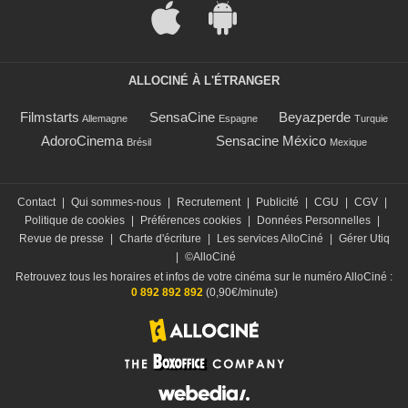
ALLOCINÉ À L'ÉTRANGER
Filmstarts
SensaCine
Beyazperde
Allemagne
Espagne
Turquie
AdoroCinema
Sensacine México
Brésil
Mexique
Contact
|
Qui sommes-nous
|
Recrutement
|
Publicité
|
CGU
|
CGV
|
Politique de cookies
|
Préférences cookies
|
Données Personnelles
|
Revue de presse
|
Charte d'écriture
|
Les services AlloCiné
|
Gérer Utiq
|
©AlloCiné
Retrouvez tous les horaires et infos de votre cinéma sur le numéro AlloCiné :
0 892 892 892
(0,90€/minute)