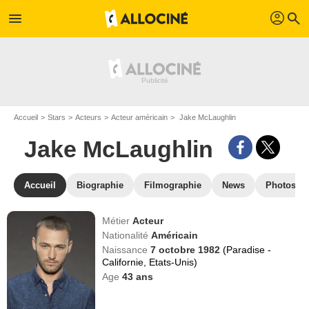
profil
menu
search
Accueil
Stars
Acteurs
Acteur américain
Jake McLaughlin
Jake McLaughlin
Accueil
Biographie
Filmographie
News
Photos
Métier
Acteur
Nationalité
Américain
Naissance
7 octobre 1982
(Paradise -
Californie, Etats-Unis)
Age
43
ans