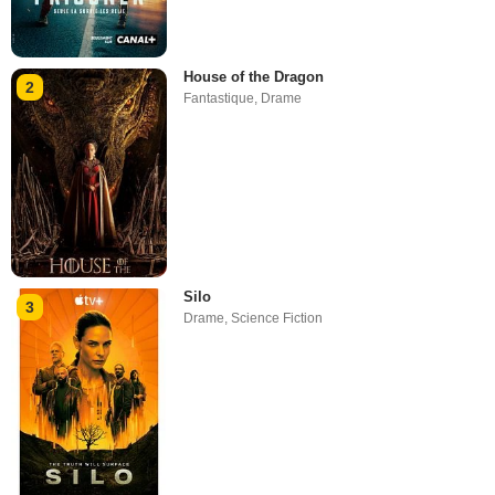
House of the Dragon
2
Fantastique
,
Drame
Silo
3
Drame
,
Science Fiction