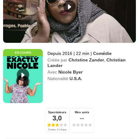
EN COURS
Depuis 2016
|
22 min
|
Comédie
Créée par
Christine Zander
,
Christian
Lander
Avec
Nicole Byer
Nationalité
U.S.A.
Spectateurs
Mes amis
3,0
--
3 notes, 1 critique