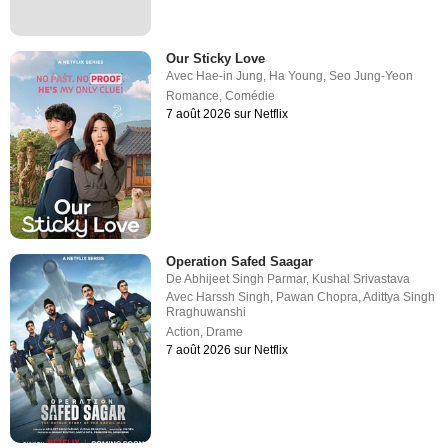
Our Sticky Love
Avec
Hae-in Jung
,
Ha Young
,
Seo Jung-Yeon
Romance
,
Comédie
7 août 2026 sur Netflix
Operation Safed Saagar
De
Abhijeet Singh Parmar
,
Kushal Srivastava
Avec
Harssh Singh
,
Pawan Chopra
,
Adittya Singh
Rraghuwanshi
Action
,
Drame
7 août 2026 sur Netflix