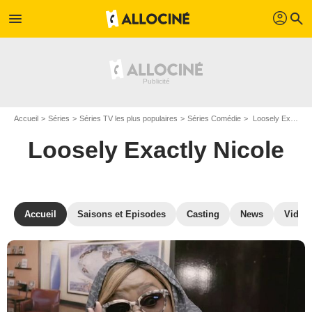
profil
menu
search
Accueil
Séries
Séries TV les plus populaires
Séries Comédie
Loosely Exactly Nicole
Loosely Exactly Nicole
Accueil
Saisons et Episodes
Casting
News
Vidéo