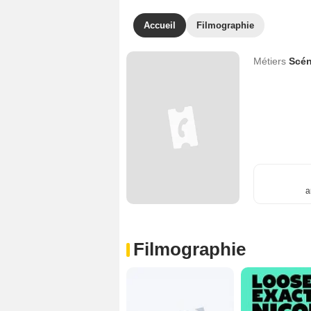
Accueil
Filmographie
Métiers
Scén
a
Filmographie