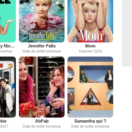
Loosely Exactly Nicole
Jennifer Falls
Mom
inconnue
Date de sortie inconnue
9 janvier 2016
kie
AbFab
Samantha qui ?
 2017
Date de sortie inconnue
Date de sortie inconnue