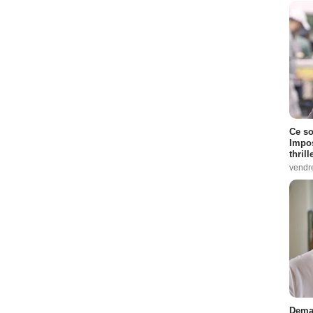
Ce so
Impos
thrill
vendr
Demai