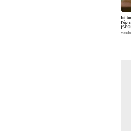
Ici t
l'épi
[SPO
vendr