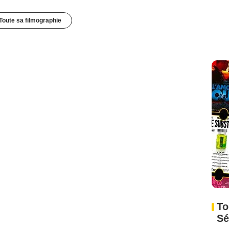
Toute sa filmographie
To
Sé