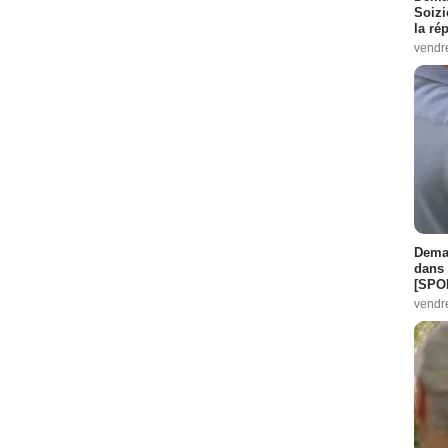
Soizi
la ré
vendr
Demai
dans 
[SPO
vendr