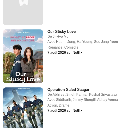
Our Sticky Love
De
Ji-Hye Mo
Avec
Hae-in Jung
,
Ha Young
,
Seo Jung-Yeon
Romance
,
Comédie
7 août 2026 sur Netflix
Operation Safed Saagar
De
Abhijeet Singh Parmar
,
Kushal Srivastava
Avec
Siddharth
,
Jimmy Shergill
,
Abhay Verma
Action
,
Drame
7 août 2026 sur Netflix