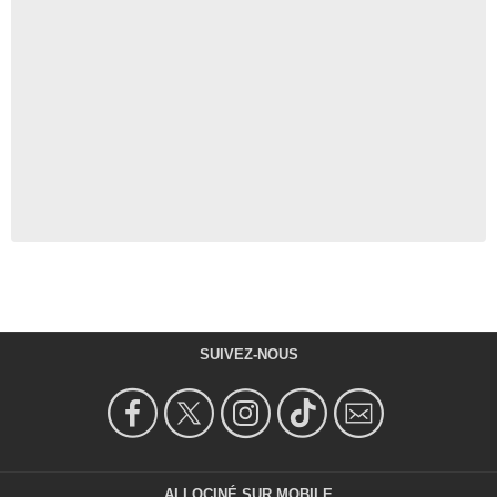
SUIVEZ-NOUS
ALLOCINÉ SUR MOBILE