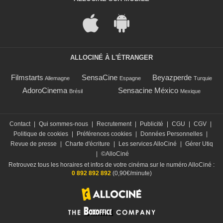
ALLOCINÉ À L'ÉTRANGER
Filmstarts
SensaCine
Beyazperde
Allemagne
Espagne
Turquie
AdoroCinema
Sensacine México
Brésil
Mexique
Contact
|
Qui sommes-nous
|
Recrutement
|
Publicité
|
CGU
|
CGV
|
Politique de cookies
|
Préférences cookies
|
Données Personnelles
|
Revue de presse
|
Charte d'écriture
|
Les services AlloCiné
|
Gérer Utiq
|
©AlloCiné
Retrouvez tous les horaires et infos de votre cinéma sur le numéro AlloCiné :
0 892 892 892
(0,90€/minute)