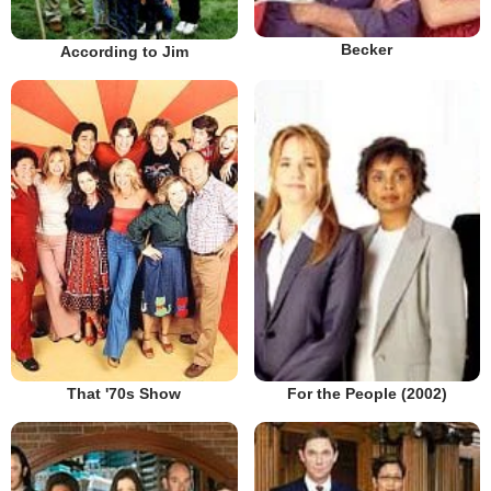
Becker
According to Jim
That '70s Show
For the People (2002)