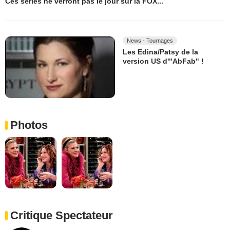
Ces séries ne verront pas le jour sur la FOX...
News - Tournages
Les Edina/Patsy de la
version US d'"AbFab" !
Photos
Critique Spectateur