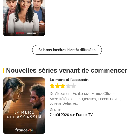
Saisons inédites bientôt diffusées
Nouvelles séries venant de commencer
La mère et l'assassin
De
Alexandra Echkenazi
,
Franck Ollivier
Avec
Hélène de Fougerolles
,
Florent Peyre
,
Juliette Delacroix
Drame
7 août 2026 sur France.TV