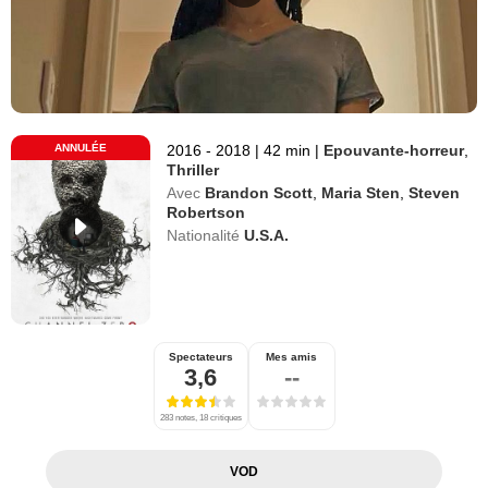
ANNULÉE
2016 - 2018
|
42 min
|
Epouvante-horreur
,
Thriller
Avec
Brandon Scott
,
Maria Sten
,
Steven
Robertson
Nationalité
U.S.A.
Spectateurs
Mes amis
3,6
--
283 notes, 18 critiques
VOD