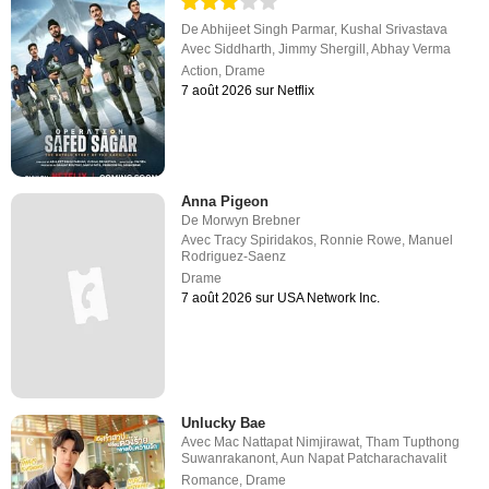
De
Abhijeet Singh Parmar
,
Kushal Srivastava
Avec
Siddharth
,
Jimmy Shergill
,
Abhay Verma
Action
,
Drame
7 août 2026 sur Netflix
Anna Pigeon
De
Morwyn Brebner
Avec
Tracy Spiridakos
,
Ronnie Rowe
,
Manuel
Rodriguez-Saenz
Drame
7 août 2026 sur USA Network Inc.
Unlucky Bae
Avec
Mac Nattapat Nimjirawat
,
Tham Tupthong
Suwanrakanont
,
Aun Napat Patcharachavalit
Romance
,
Drame