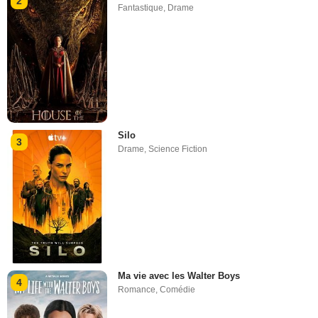
2
Fantastique
,
Drame
Silo
3
Drame
,
Science Fiction
Ma vie avec les Walter Boys
4
Romance
,
Comédie