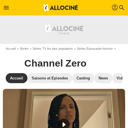
profil
menu
search
Accueil
Séries
Séries TV les plus populaires
Séries Epouvante-horreur
Channel Zero
Channel Zero
Accueil
Saisons et Episodes
Casting
News
Vidéo