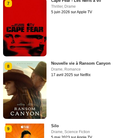
Cape Fear - Les Nerfs à vif
7
Thriller
,
Drame
5 juin 2026 sur Apple TV
Nouvelle vie à Ransom Canyon
8
Drame
,
Romance
17 avril 2025 sur Netflix
Silo
9
Drame
,
Science Fiction
5 mai 2023 sur Apple TV