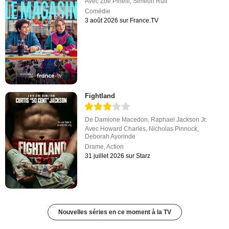
Avec
Zoé Pinelli
,
Siméon Ruff
Comédie
3 août 2026 sur France.TV
Fightland
De
Damione Macedon
,
Raphael Jackson Jr.
Avec
Howard Charles
,
Nicholas Pinnock
,
Deborah Ayorinde
Drame
,
Action
31 juillet 2026 sur Starz
Nouvelles séries en ce moment à la TV