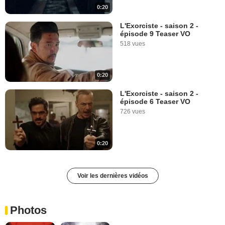
0:20
L'Exorciste - saison 2 -
épisode 9 Teaser VO
518 vues
0:20
L'Exorciste - saison 2 -
épisode 6 Teaser VO
726 vues
0:20
Voir les dernières vidéos
Photos