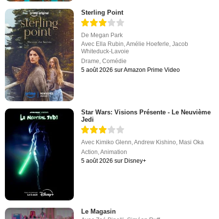
Sterling Point
De
Megan Park
Avec
Ella Rubin
,
Amélie Hoeferle
,
Jacob
Whiteduck-Lavoie
Drame
,
Comédie
5 août 2026 sur Amazon Prime Video
Star Wars: Visions Présente - Le Neuvième
Jedi
Avec
Kimiko Glenn
,
Andrew Kishino
,
Masi Oka
Action
,
Animation
5 août 2026 sur Disney+
Le Magasin