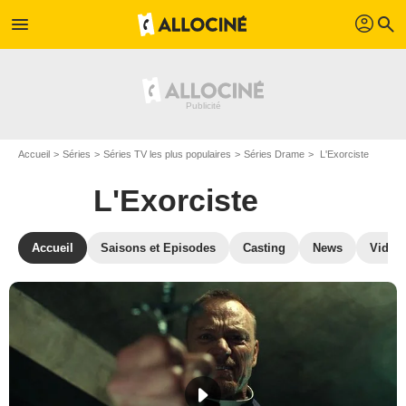
profil
menu
search
Accueil
Séries
Séries TV les plus populaires
Séries Drame
L'Exorciste
L'Exorciste
Accueil
Saisons et Episodes
Casting
News
Vidéo