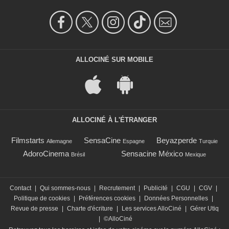
ALLOCINÉ SUR MOBILE
ALLOCINÉ À L'ÉTRANGER
Filmstarts
SensaCine
Beyazperde
Allemagne
Espagne
Turquie
AdoroCinema
Sensacine México
Brésil
Mexique
Contact
|
Qui sommes-nous
|
Recrutement
|
Publicité
|
CGU
|
CGV
|
Politique de cookies
|
Préférences cookies
|
Données Personnelles
|
Revue de presse
|
Charte d'écriture
|
Les services AlloCiné
|
Gérer Utiq
|
©AlloCiné