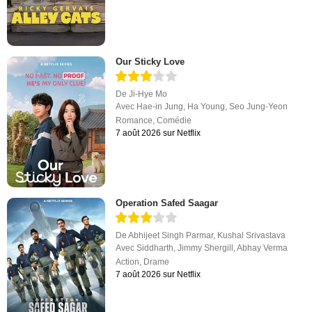
Our Sticky Love
De
Ji-Hye Mo
Avec
Hae-in Jung
,
Ha Young
,
Seo Jung-Yeon
Romance
,
Comédie
7 août 2026 sur Netflix
Operation Safed Saagar
De
Abhijeet Singh Parmar
,
Kushal Srivastava
Avec
Siddharth
,
Jimmy Shergill
,
Abhay Verma
Action
,
Drame
7 août 2026 sur Netflix