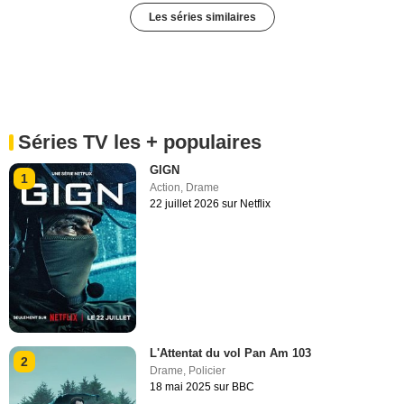
Les séries similaires
Séries TV les + populaires
GIGN
1
Action
,
Drame
22 juillet 2026 sur Netflix
L'Attentat du vol Pan Am 103
2
Drame
,
Policier
18 mai 2025 sur BBC