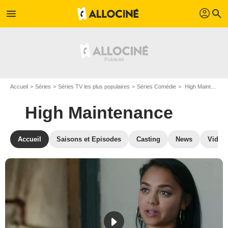
profil
menu
search
Accueil
Séries
Séries TV les plus populaires
Séries Comédie
High Maintenance
High Maintenance
Accueil
Saisons et Episodes
Casting
News
Vidéo