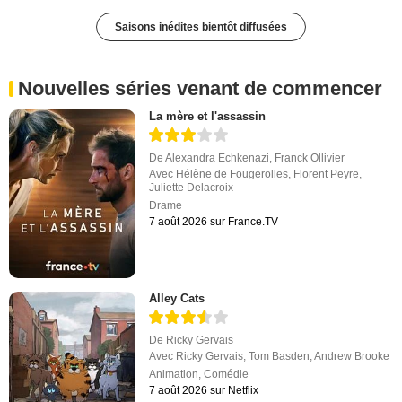
Saisons inédites bientôt diffusées
Nouvelles séries venant de commencer
La mère et l'assassin
De
Alexandra Echkenazi
,
Franck Ollivier
Avec
Hélène de Fougerolles
,
Florent Peyre
,
Juliette Delacroix
Drame
7 août 2026 sur France.TV
Alley Cats
De
Ricky Gervais
Avec
Ricky Gervais
,
Tom Basden
,
Andrew Brooke
Animation
,
Comédie
7 août 2026 sur Netflix