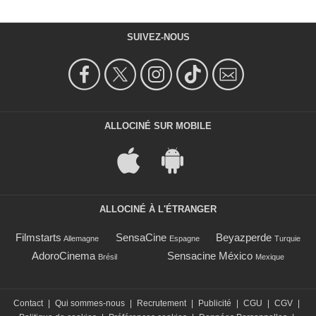
SUIVEZ-NOUS
ALLOCINÉ SUR MOBILE
ALLOCINÉ À L'ÉTRANGER
Filmstarts
SensaCine
Beyazperde
Allemagne
Espagne
Turquie
AdoroCinema
Sensacine México
Brésil
Mexique
Contact
|
Qui sommes-nous
|
Recrutement
|
Publicité
|
CGU
|
CGV
|