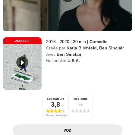
ANNULÉE
2016 - 2020
|
30 min
|
Comédie
Créée par
Katja Blichfeld
,
Ben Sinclair
Avec
Ben Sinclair
Nationalité
U.S.A.
Spectateurs
Mes amis
3,8
--
172 notes, 10 critiques
VOD