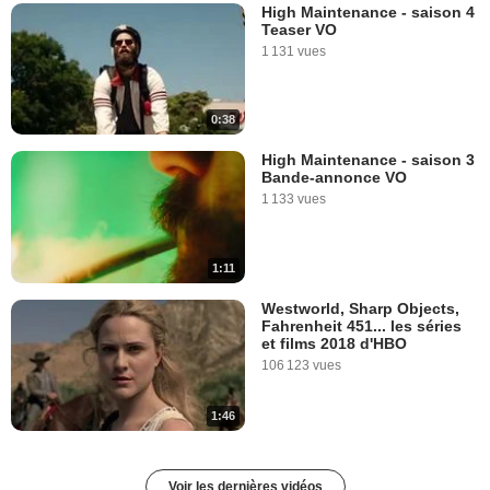
High Maintenance - saison 4
Teaser VO
1 131 vues
0:38
High Maintenance - saison 3
Bande-annonce VO
1 133 vues
1:11
Westworld, Sharp Objects,
Fahrenheit 451... les séries
et films 2018 d'HBO
106 123 vues
1:46
Voir les dernières vidéos