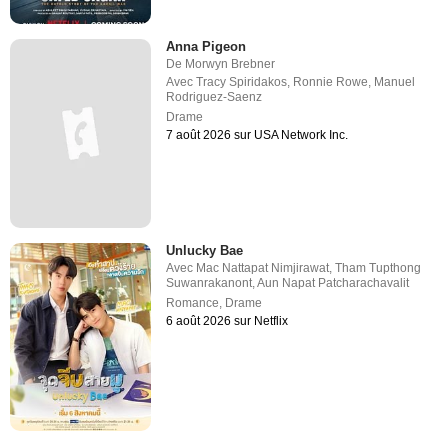
Anna Pigeon
De
Morwyn Brebner
Avec
Tracy Spiridakos
,
Ronnie Rowe
,
Manuel
Rodriguez-Saenz
Drame
7 août 2026 sur USA Network Inc.
Unlucky Bae
Avec
Mac Nattapat Nimjirawat
,
Tham Tupthong
Suwanrakanont
,
Aun Napat Patcharachavalit
Romance
,
Drame
6 août 2026 sur Netflix