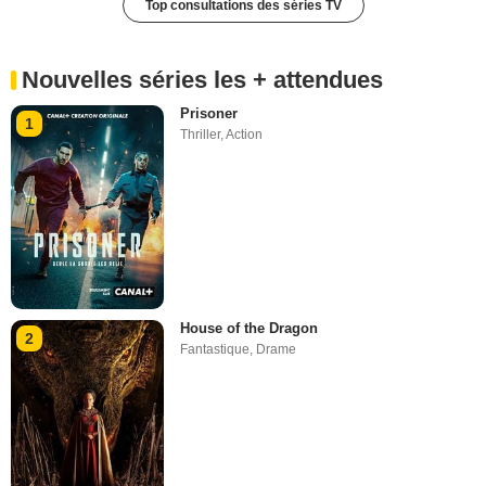
Top consultations des séries TV
Nouvelles séries les + attendues
Prisoner
1
Thriller
,
Action
House of the Dragon
2
Fantastique
,
Drame