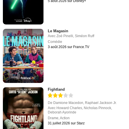
5 août 2026 sur Disney+
Le Magasin
Avec
Zoé Pinelli
,
Siméon Ruff
Comédie
3 août 2026 sur France.TV
Fightland
De
Damione Macedon
,
Raphael Jackson Jr.
Avec
Howard Charles
,
Nicholas Pinnock
,
Deborah Ayorinde
Drame
,
Action
31 juillet 2026 sur Starz