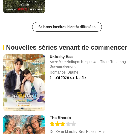
Saisons inédites bientôt diffusées
Nouvelles séries venant de commencer
Unlucky Bae
Avec
Mac Nattapat Nimjirawat
,
Tham Tupthong
Suwanrakanont
Romance
,
Drame
6 août 2026 sur Netflix
The Shards
De
Ryan Murphy
,
Bret Easton Ellis