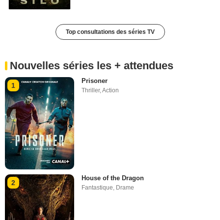
Top consultations des séries TV
Nouvelles séries les + attendues
Prisoner
1
Thriller
,
Action
House of the Dragon
2
Fantastique
,
Drame