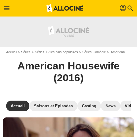
profil
menu
search
Accueil
Séries
Séries TV les plus populaires
Séries Comédie
American Housewife (2016)
American Housewife
(2016)
Accueil
Saisons et Episodes
Casting
News
Vidéo