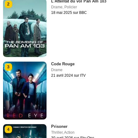
L'Attentat du vol Pan Am 103
2
Drame
,
Policier
18 mai 2025 sur BBC
Code Rouge
3
Drame
21 avril 2024 sur ITV
Prisoner
4
Thriller
,
Action
30 avril 2026 sur Sky One