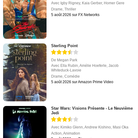
Avec
Igby Rigney
,
Kaia Gerber
,
Homer Gere
Drame
,
Thriller
5 août 2026 sur FX Networks
Sterling Point
De
Megan Park
Avec
Ella Rubin
,
Amélie Hoeferle
,
Jacob
Whiteduck-Lavoie
Drame
,
Comédie
5 août 2026 sur Amazon Prime Video
Star Wars: Visions Présente - Le Neuvième
Jedi
Avec
Kimiko Glenn
,
Andrew Kishino
,
Masi Oka
Action
,
Animation