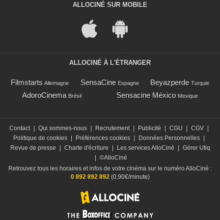
ALLOCINÉ SUR MOBILE
ALLOCINÉ À L'ÉTRANGER
Filmstarts
SensaCine
Beyazperde
Allemagne
Espagne
Turquie
AdoroCinema
Sensacine México
Brésil
Mexique
Contact
|
Qui sommes-nous
|
Recrutement
|
Publicité
|
CGU
|
CGV
|
Politique de cookies
|
Préférences cookies
|
Données Personnelles
|
Revue de presse
|
Charte d'écriture
|
Les services AlloCiné
|
Gérer Utiq
|
©AlloCiné
Retrouvez tous les horaires et infos de votre cinéma sur le numéro AlloCiné :
0 892 892 892
(0,90€/minute)