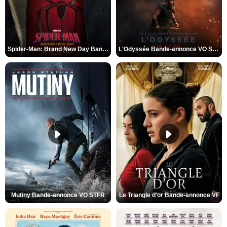
Spider-Man: Brand New Day Bande-annonce VO STFR
L'Odyssée Bande-annonce VO STFR
Mutiny Bande-annonce VO STFR
Le Triangle d'or Bande-annonce VF