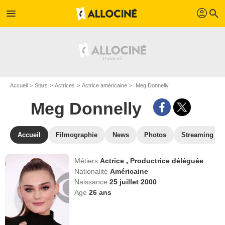
profil
menu
search
Accueil
Stars
Actrices
Actrice américaine
Meg Donnelly
Meg Donnelly
Accueil
Filmographie
News
Photos
Streaming
Métiers
Actrice
,
Productrice déléguée
Nationalité
Américaine
Naissance
25 juillet 2000
Age
26
ans