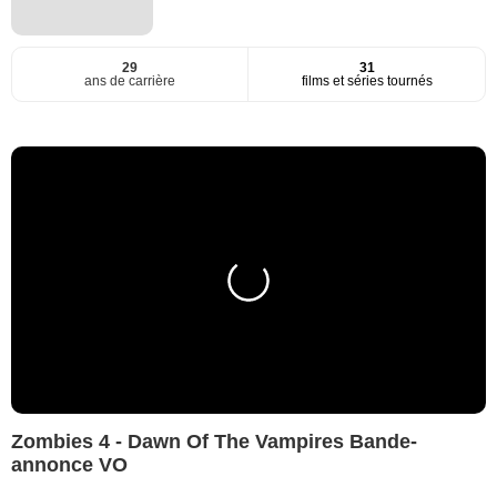
29
31
ans de carrière
films et séries tournés
Zombies 4 - Dawn Of The Vampires Bande-
annonce VO