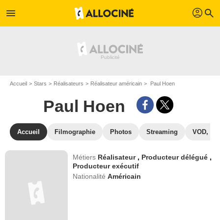
profil
menu
search
Accueil
Stars
Réalisateurs
Réalisateur américain
Paul Hoen
Paul Hoen
Accueil
Filmographie
Photos
Streaming
VOD, DV
Métiers
Réalisateur
,
Producteur délégué
,
Producteur exécutif
Nationalité
Américain