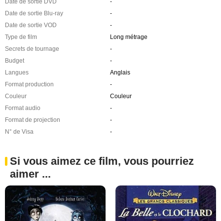
Date de sortie DVD
-
Date de sortie Blu-ray
-
Date de sortie VOD
-
Type de film
Long métrage
Secrets de tournage
-
Budget
-
Langues
Anglais
Format production
-
Couleur
Couleur
Format audio
-
Format de projection
-
N° de Visa
-
Si vous aimez ce film, vous pourriez
aimer ...