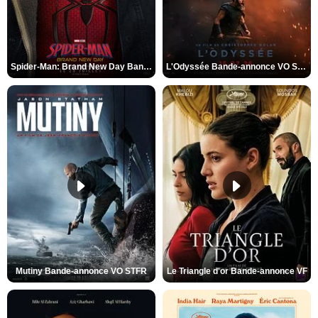
Spider-Man: Brand New Day Bande-annonce VO STFR
L'Odyssée Bande-annonce VO STFR
Mutiny Bande-annonce VO STFR
Le Triangle d'or Bande-annonce VF