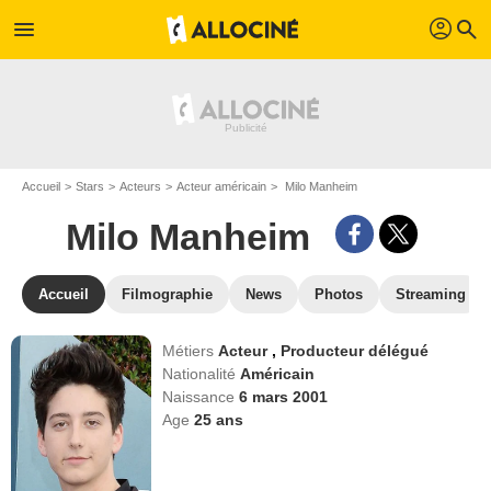
profil
menu
search
Accueil
Stars
Acteurs
Acteur américain
Milo Manheim
Milo Manheim
Accueil
Filmographie
News
Photos
Streaming
Métiers
Acteur
,
Producteur délégué
Nationalité
Américain
Naissance
6 mars 2001
Age
25
ans